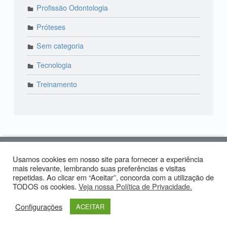
Profissão Odontologia
Próteses
Sem categoria
Tecnologia
Treinamento
© 2018 Lira Odonto | Paraíso: (11) 3373-4444 | Alto
Usamos cookies em nosso site para fornecer a experiência
de Pinheiros: (11) 2574-0958 | Produzido por:
Tiago
mais relevante, lembrando suas preferências e visitas
repetidas. Ao clicar em “Aceitar”, concorda com a utilização de
Carvalho
TODOS os cookies.
Veja nossa Política de Privacidade.
Facebook LiraOdonto
Instagram LiraOdonto
Site LiraOdonto
Voltar ao topo ↑
Configurações
ACEITAR
Menu