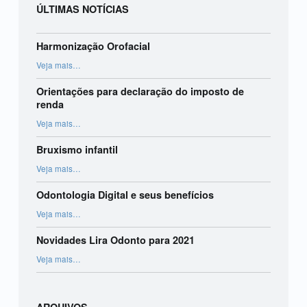
ÚLTIMAS NOTÍCIAS
Harmonização Orofacial
“Harmonização Orofacial”
Veja mais
…
Orientações para declaração do imposto de
renda
“Orientações para declaração do imposto de renda”
Veja mais
…
Bruxismo infantil
“Bruxismo infantil”
Veja mais
…
Odontologia Digital e seus benefícios
“Odontologia Digital e seus benefícios”
Veja mais
…
Novidades Lira Odonto para 2021
“Novidades Lira Odonto para 2021”
Veja mais
…
ARQUIVOS