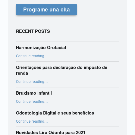
Programe una cita
RECENT POSTS
Harmonização Orofacial
“Harmonização Orofacial”
Continue reading
…
Orientações para declaração do imposto de
renda
“Orientações para declaração do imposto de renda”
Continue reading
…
Bruxismo infantil
“Bruxismo infantil”
Continue reading
…
Odontologia Digital e seus benefícios
“Odontologia Digital e seus benefícios”
Continue reading
…
Novidades Lira Odonto para 2021