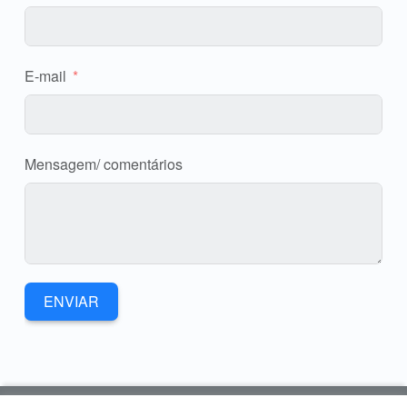
E-mail
Mensagem/ comentários
ENVIAR
Skip back to main navigation