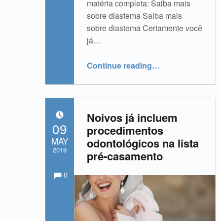
matéria completa: Saiba mais
sobre diastema Saiba mais
sobre diastema Certamente você
já…
“Lira na Mídia | Saiba mais sobre diastema”
Continue reading
…
Noivos já incluem
POSTED ON:
09
procedimentos
MAY
odontológicos na lista
2019
pré-casamento
Comments:
Comments:
Written by:
admin
0