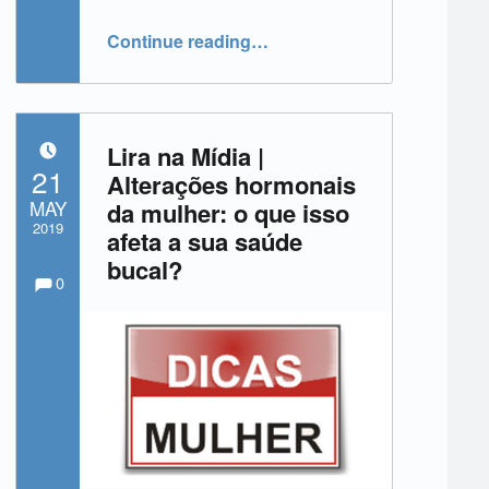
“Lira na Mídia | Procedimentos odontológicos”
Continue reading
…
Lira na Mídia |
POSTED ON:
21
Alterações hormonais
MAY
da mulher: o que isso
2019
afeta a sua saúde
bucal?
Comments:
Comments:
Written by:
admin
0