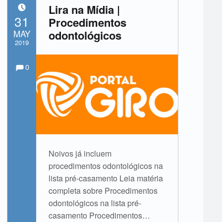
Lira na Mídia |
POSTED ON:
31
Procedimentos
MAY
odontológicos
2019
Comments:
Comments:
Written by:
admin
0
Noivos já incluem
procedimentos odontológicos na
lista pré-casamento Leia matéria
completa sobre Procedimentos
odontológicos na lista pré-
casamento Procedimentos…