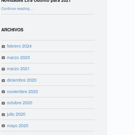
Novidades Lira Odonto para 2021
“Novidades Lira Odonto para 2021”
Continue reading
…
ARCHIVOS
febrero 2024
marzo 2023
marzo 2021
diciembre 2020
noviembre 2020
octubre 2020
julio 2020
mayo 2020