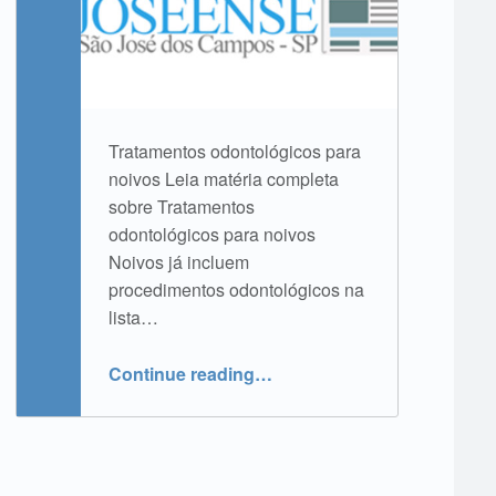
Tratamentos odontológicos para
noivos Leia matéria completa
sobre Tratamentos
odontológicos para noivos
Noivos já incluem
procedimentos odontológicos na
lista…
“Lira na Mídia | Tratamentos odontológicos para noivos”
Continue reading
…