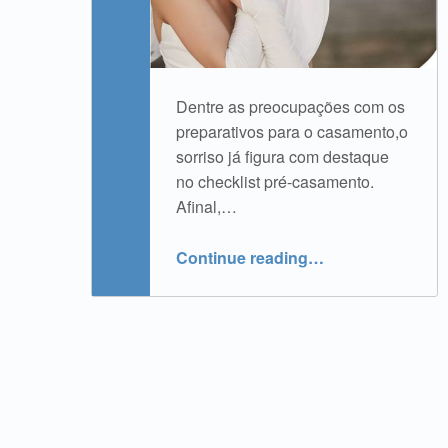
Dentre as preocupações com os
preparativos para o casamento,o
sorriso já figura com destaque
no checklist pré-casamento.
Afinal,…
“Noivos já incluem procedimentos odontológicos na lista pré-casamento”
Continue reading
…