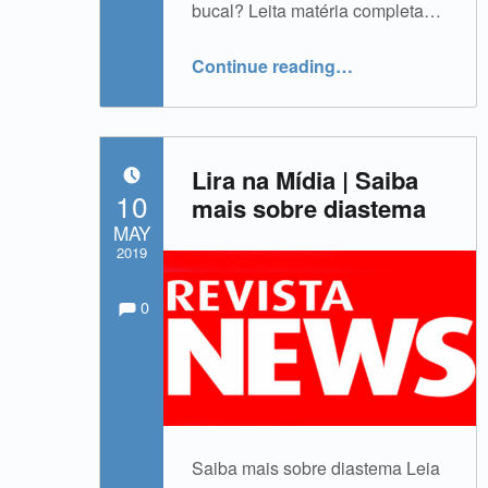
bucal? Leita matéria completa…
“Lira na Mídia | Saúde bucal da mulher”
Continue reading
…
Lira na Mídia | Saiba
POSTED ON:
10
mais sobre diastema
MAY
2019
Comments:
Comments:
Written by:
admin
0
Saiba mais sobre diastema Leia