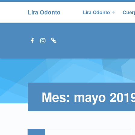
Lira Odonto
Lira Odonto
Cuerp
Facebook LiraOdonto
Instagram LiraOdonto
Site LiraOdonto
Mes:
mayo 201