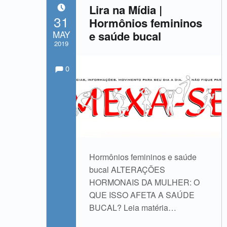
Lira na Mídia |
POSTED ON:
31
Hormônios femininos
MAY
e saúde bucal
2019
Comments:
Comments:
Written by:
admin
0
Hormônios femininos e saúde
bucal ALTERAÇÕES
HORMONAIS DA MULHER: O
QUE ISSO AFETA A SAÚDE
BUCAL? Leia matéria…