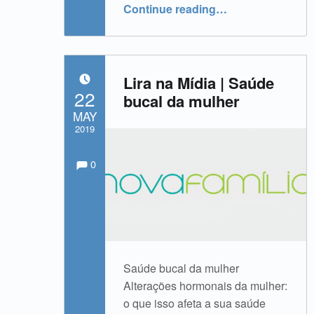
“Lira na Mídia | Hormônios femininos e saúde bucal”
Continue reading
…
Lira na Mídia | Saúde
POSTED ON:
22
bucal da mulher
MAY
2019
Comments:
Comments:
Written by:
admin
0
Saúde bucal da mulher
Alterações hormonais da mulher:
o que isso afeta a sua saúde