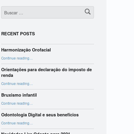
Buscar:
RECENT POSTS
Harmonização Orofacial
“Harmonização Orofacial”
Continue reading
…
Orientações para declaração do imposto de
renda
“Orientações para declaração do imposto de renda”
Continue reading
…
Bruxismo infantil
“Bruxismo infantil”
Continue reading
…
Odontologia Digital e seus benefícios
“Odontologia Digital e seus benefícios”
Continue reading
…