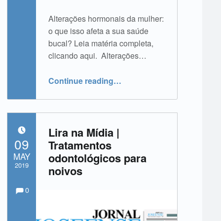
Alterações hormonais da mulher:
o que isso afeta a sua saúde
bucal? Leia matéria completa,
clicando aqui. Alterações…
Continue reading
…
“Lira na Mídia | Alterações hormonais da mulher: o que isso afeta a sua saúde bucal?”
Lira na Mídia |
POSTED ON:
09
Tratamentos
MAY
odontológicos para
2019
noivos
Comments:
Comments:
Written by:
admin
0