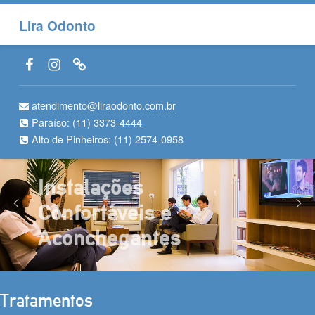
Lira Odonto
Facebook LiraOdonto
Instagram LiraOdonto
Site LiraOdonto
atendimento@liraodonto.com.br
Paraíso:
(11) 3373-4444
Alto de Pinheiros:
(11) 2574-0958
Instalações
Confortáveis e
Aconchegantes
Tratamentos