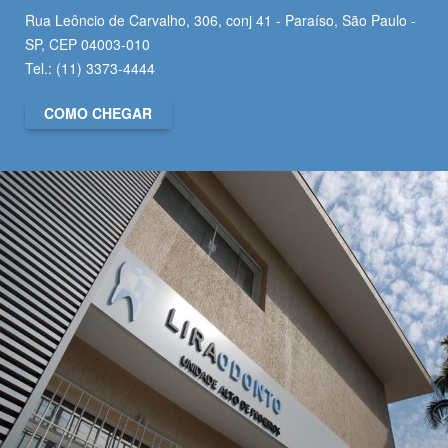
Rua Leôncio de Carvalho, 306, conj 41 - Paraíso, São Paulo -
SP, CEP 04003-010
Tel.: (11) 3373-4444
COMO CHEGAR