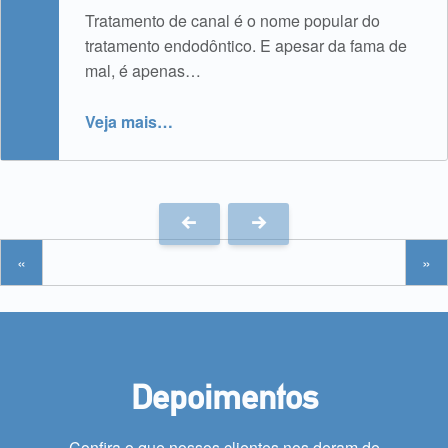
Tratamento de canal é o nome popular do
tratamento endodôntico. E apesar da fama de
mal, é apenas…
“Tratamento de Canal e suas etapas”
Veja mais
…
«
»
Depoimentos
Confira o que nossos clientes nos deram de