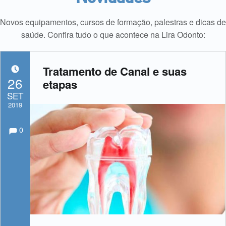
Novos equipamentos, cursos de formação, palestras e dicas de
saúde. Confira tudo o que acontece na Lira Odonto:
Tratamento de Canal e suas
POSTADO EM:
26
etapas
SET
2019
Comments:
Comentários:
Escrito por:
admin
0