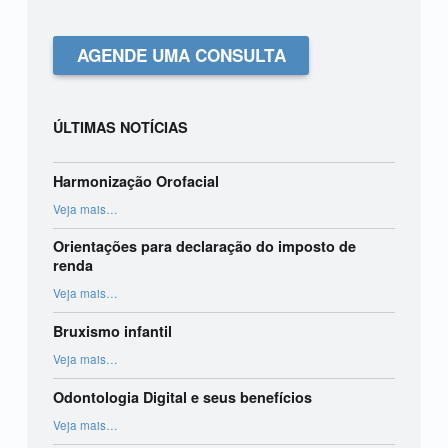
AGENDE UMA CONSULTA
ÚLTIMAS NOTÍCIAS
Harmonização Orofacial
“Harmonização Orofacial”
Veja mais
…
Orientações para declaração do imposto de
renda
“Orientações para declaração do imposto de renda”
Veja mais
…
Bruxismo infantil
“Bruxismo infantil”
Veja mais
…
Odontologia Digital e seus benefícios
“Odontologia Digital e seus benefícios”
Veja mais
…