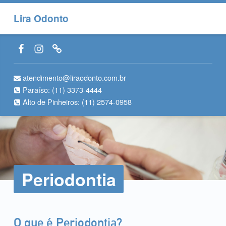
Lira Odonto
Facebook LiraOdonto
Instagram LiraOdonto
Site LiraOdonto
atendimento@liraodonto.com.br
Paraíso:
(11) 3373-4444
Alto de Pinheiros:
(11) 2574-0958
Periodontia
O que é Periodontia?