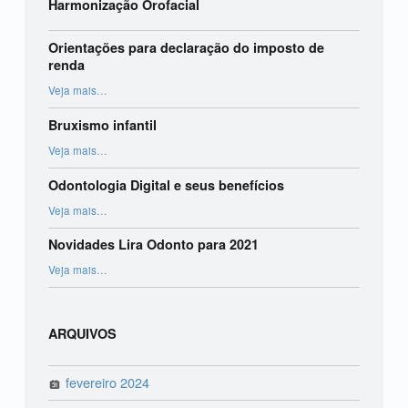
Harmonização Orofacial
Orientações para declaração do imposto de
renda
“Orientações para declaração do imposto de renda”
Veja mais
…
Bruxismo infantil
“Bruxismo infantil”
Veja mais
…
Odontologia Digital e seus benefícios
“Odontologia Digital e seus benefícios”
Veja mais
…
Novidades Lira Odonto para 2021
“Novidades Lira Odonto para 2021”
Veja mais
…
ARQUIVOS
fevereiro 2024