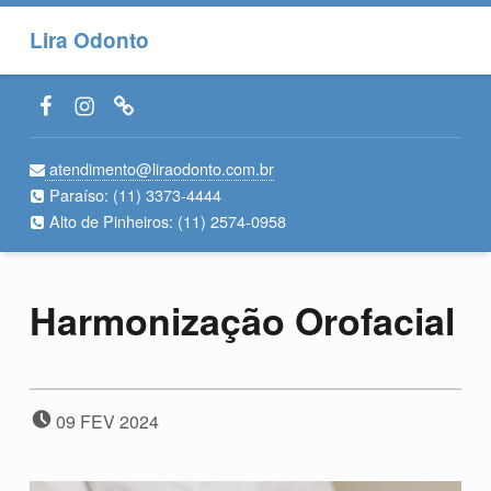
Lira Odonto
Facebook LiraOdonto
Instagram LiraOdonto
Site LiraOdonto
atendimento@liraodonto.com.br
Paraíso:
(11) 3373-4444
Alto de Pinheiros:
(11) 2574-0958
Harmonização Orofacial
POSTADO EM:
09
FEV
2024