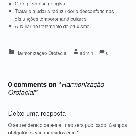
Corrigir sorriso gengival;
Tratar e ajudar a reduzir dor e desconforto nas
disfunções temporomandibulares;
Auxiliar no tratamento do bruxismo;
Comment
Comentários:
Categorizado em:
Escrito por:
Harmonização Orofacial
admin
0
0 comments on “
Harmonização
Orofacial
”
Acrescente o seu comentário ↓
Deixe uma resposta
O seu endereço de e-mail não será publicado.
Campos
obrigatórios são marcados com
*