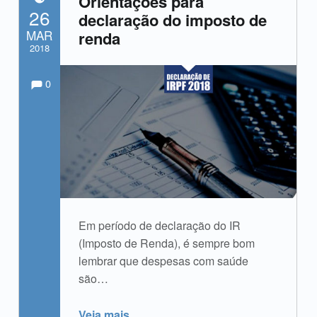
Orientações para
POSTADO EM:
26
declaração do imposto de
MAR
renda
2018
Comments:
Comentários:
Escrito por:
admin
0
Em período de declaração do IR
(Imposto de Renda), é sempre bom
lembrar que despesas com saúde
são…
“Orientações para declaração do imposto de renda”
Veja mais
…