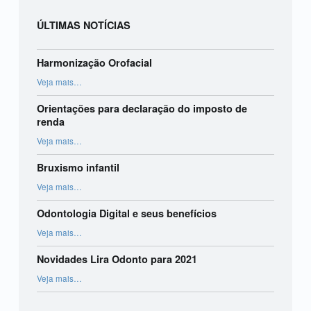
ÚLTIMAS NOTÍCIAS
Harmonização Orofacial
“Harmonização Orofacial”
Veja mais
…
Orientações para declaração do imposto de
renda
“Orientações para declaração do imposto de renda”
Veja mais
…
Bruxismo infantil
“Bruxismo infantil”
Veja mais
…
Odontologia Digital e seus benefícios
“Odontologia Digital e seus benefícios”
Veja mais
…
Novidades Lira Odonto para 2021
“Novidades Lira Odonto para 2021”
Veja mais
…