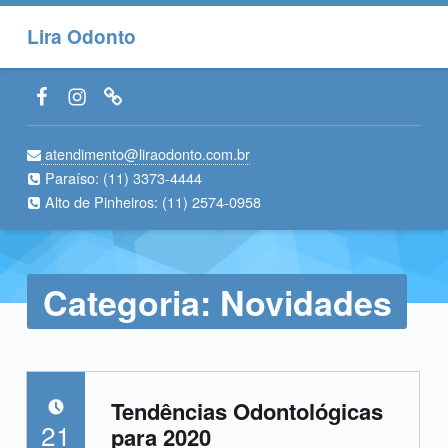
Lira Odonto
Facebook LiraOdonto
Instagram LiraOdonto
Site LiraOdonto
atendimento@liraodonto.com.br
Paraíso:
(11) 3373-4444
Alto de Pinheiros:
(11) 2574-0958
Categoria:
Novidades
Tendências Odontológicas
POSTADO EM:
21
para 2020