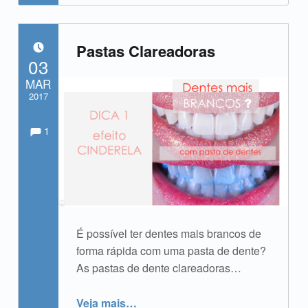
Pastas Clareadoras
POSTADO EM:
03
MAR
2017
Comments:
Comentários:
Escrito por:
admin
1
É possível ter dentes mais brancos de
forma rápida com uma pasta de dente?
As pastas de dente clareadoras…
“Pastas Clareadoras”
Veja mais
…