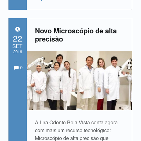
Novo Microscópio de alta
POSTADO EM:
22
precisão
SET
2016
Comments:
Comentários:
Escrito por:
admin
0
A Lira Odonto Bela Vista conta agora
com mais um recurso tecnológico:
Microscópio de alta precisão que