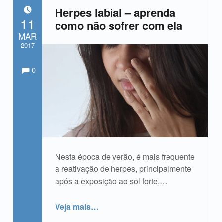
Herpes labial – aprenda
POSTADO EM:
11
como não sofrer com ela
MAR
2017
Comments:
Comentários:
Escrito por:
admin
0
Nesta época de verão, é mais frequente
a reativação de herpes, principalmente
após a exposição ao sol forte,…
“Herpes labial – aprenda como não sofrer com ela”
Veja mais
…