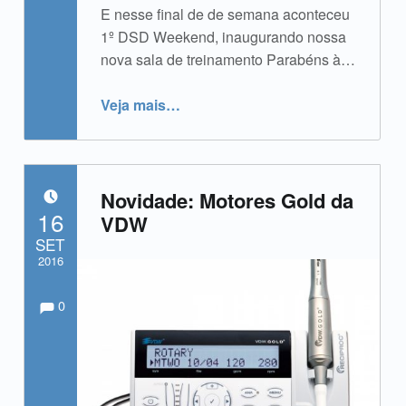
E nesse final de de semana aconteceu
1º DSD Weekend, inaugurando nossa
nova sala de treinamento Parabéns à…
“Treinamento: DSD Weekend”
Veja mais
…
Novidade: Motores Gold da
POSTADO EM:
16
VDW
SET
2016
Comments:
Comentários:
Escrito por:
admin
0