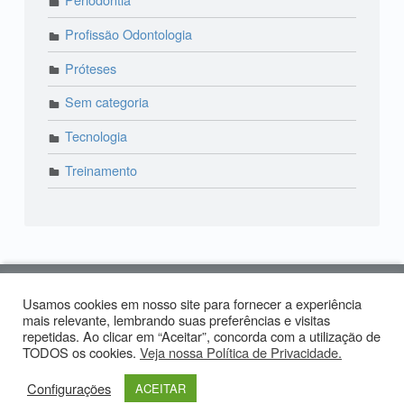
Profissão Odontologia
Próteses
Sem categoria
Tecnologia
Treinamento
© 2018 Lira Odonto | Paraíso: (11) 3373-4444 | Alto
Usamos cookies em nosso site para fornecer a experiência
de Pinheiros: (11) 2574-0958 | Produzido por:
Tiago
mais relevante, lembrando suas preferências e visitas
repetidas. Ao clicar em “Aceitar”, concorda com a utilização de
Carvalho
TODOS os cookies.
Veja nossa Política de Privacidade.
Facebook LiraOdonto
Instagram LiraOdonto
Site LiraOdonto
Voltar ao topo ↑
Configurações
ACEITAR