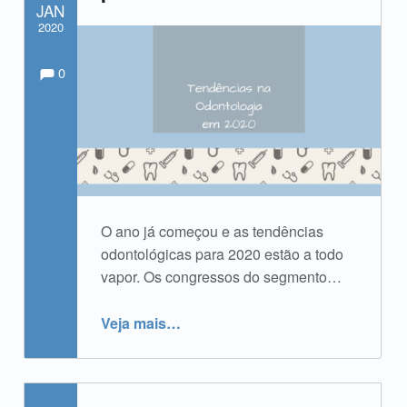
JAN
2020
Comments:
Comentários:
Escrito por:
admin
0
O ano já começou e as tendências
odontológicas para 2020 estão a todo
vapor. Os congressos do segmento…
“Tendências Odontológicas para 2020”
Veja mais
…