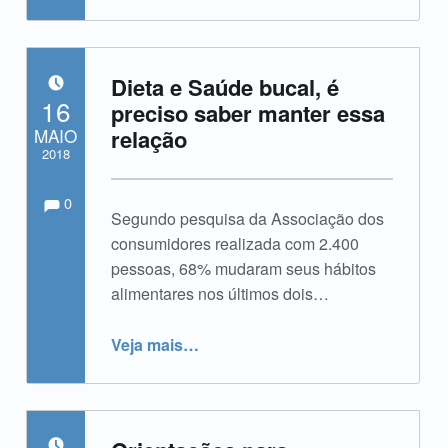
Dieta e Saúde bucal, é
POSTADO EM:
16
preciso saber manter essa
MAIO
relação
2018
Comments:
Comentários:
Escrito por:
admin
0
Segundo pesquisa da Associação dos
consumidores realizada com 2.400
pessoas, 68% mudaram seus hábitos
alimentares nos últimos dois…
“Dieta e Saúde bucal, é preciso saber manter essa relação”
Veja mais
…