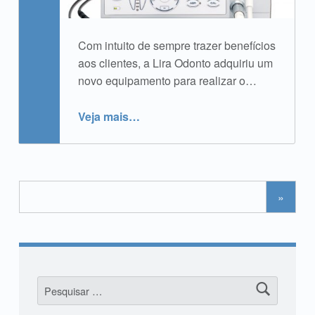
Com intuito de sempre trazer benefícios
aos clientes, a Lira Odonto adquiriu um
novo equipamento para realizar o…
“Novidade: Motores Gold da VDW”
Veja mais
…
»
Pesquisar por: