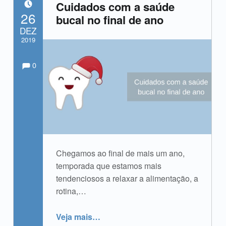
Cuidados com a saúde
POSTADO EM:
26
bucal no final de ano
DEZ
2019
Comments:
Comentários:
Escrito por:
admin
0
Chegamos ao final de mais um ano,
temporada que estamos mais
tendenciosos a relaxar a alimentação, a
rotina,…
“Cuidados com a saúde bucal no final de ano”
Veja mais
…