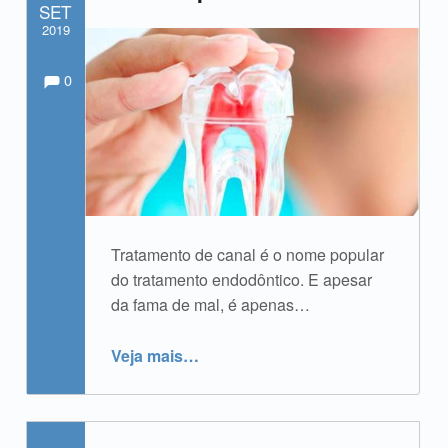
SET
2019
Comments:
Comentários:
Escrito por:
admin
0
Tratamento de canal é o nome popular
do tratamento endodôntico. E apesar
da fama de mal, é apenas…
“Tratamento de Canal e suas etapas”
Veja mais
…