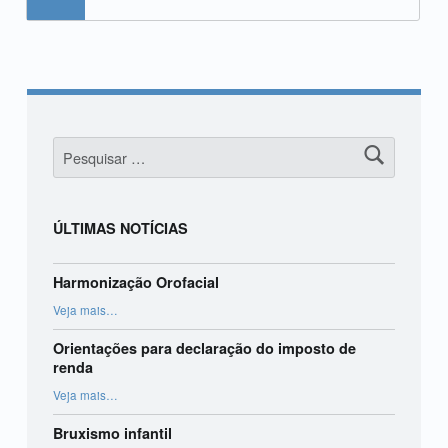
Pesquisar por:
ÚLTIMAS NOTÍCIAS
Harmonização Orofacial
“Harmonização Orofacial”
Veja mais
…
Orientações para declaração do imposto de
renda
“Orientações para declaração do imposto de renda”
Veja mais
…
Bruxismo infantil