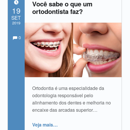
Você sabe o que um
POSTADO EM:
19
ortodontista faz?
SET
2019
Comments:
Comentários:
Escrito por:
admin
0
Ortodontia é uma especialidade da
odontologia responsável pelo
alinhamento dos dentes e melhoria no
encaixe das arcadas superior…
“Você sabe o que um ortodontista faz?”
Veja mais
…