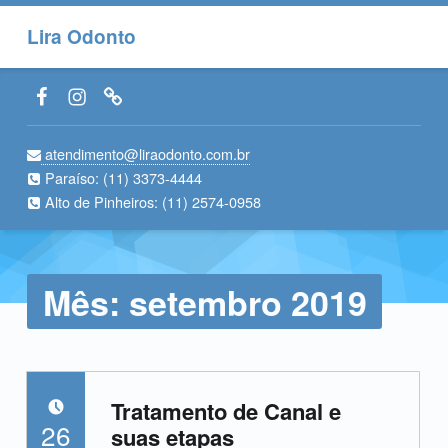
Lira Odonto
Facebook LiraOdonto
Instagram LiraOdonto
Site LiraOdonto
atendimento@liraodonto.com.br
Paraíso:
(11) 3373-4444
Alto de Pinheiros:
(11) 2574-0958
Mês:
setembro 2019
Tratamento de Canal e
POSTADO EM:
26
suas etapas