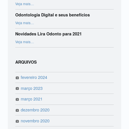
“Bruxismo infantil”
Veja mais
…
Odontologia Digital e seus benefícios
“Odontologia Digital e seus benefícios”
Veja mais
…
Novidades Lira Odonto para 2021
“Novidades Lira Odonto para 2021”
Veja mais
…
ARQUIVOS
fevereiro 2024
março 2023
março 2021
dezembro 2020
novembro 2020