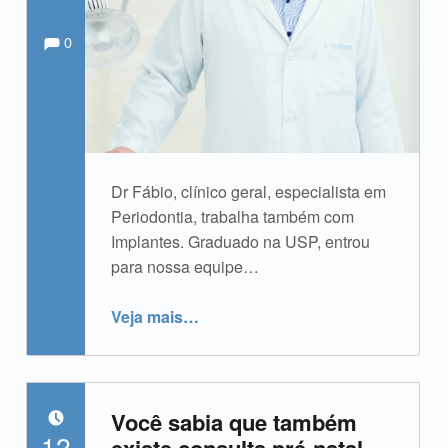
Comments:
Comentários:
Escrito por:
admin
0
Dr Fábio, clínico geral, especialista em
Periodontia, trabalha também com
Implantes. Graduado na USP, entrou
para nossa equipe…
“Dr. Fábio Vendramini”
Veja mais
…
Você sabia que também
POSTADO EM:
12