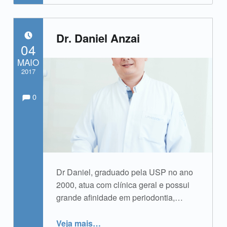
Dr. Daniel Anzai
POSTADO EM:
04
MAIO
2017
Comments:
Comentários:
Escrito por:
admin
0
Dr Daniel, graduado pela USP no ano
2000, atua com clínica geral e possui
grande afinidade em periodontia,…
“Dr. Daniel Anzai”
Veja mais
…