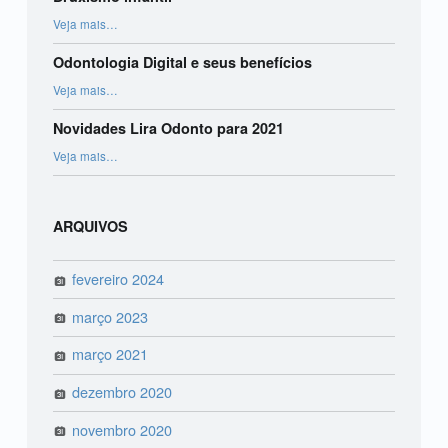
“Bruxismo infantil”
Veja mais
…
Odontologia Digital e seus benefícios
“Odontologia Digital e seus benefícios”
Veja mais
…
Novidades Lira Odonto para 2021
“Novidades Lira Odonto para 2021”
Veja mais
…
ARQUIVOS
fevereiro 2024
março 2023
março 2021
dezembro 2020
novembro 2020