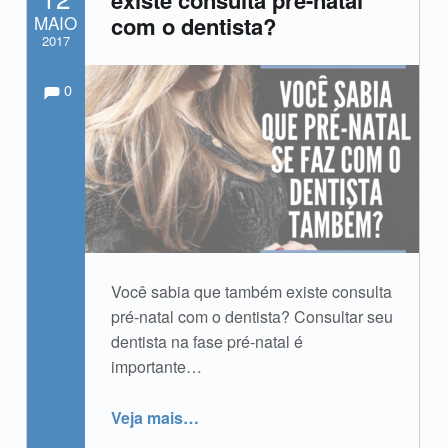
existe consulta pré-natal
MAIO
com o dentista?
2017
Comments:
Comentários:
Escrito por:
admin
0
Você sabia que também existe consulta
pré-natal com o dentista? Consultar seu
dentista na fase pré-natal é
importante…
“Você sabia que também existe consulta pré-natal com o dentista?”
Veja mais
…