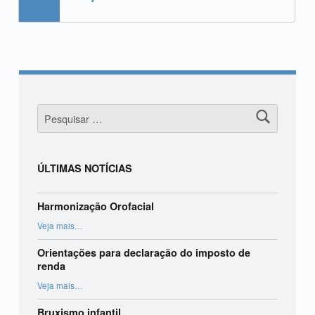
Pesquisar por:
ÚLTIMAS NOTÍCIAS
Harmonização Orofacial
“Harmonização Orofacial”
Veja mais
…
Orientações para declaração do imposto de
renda
“Orientações para declaração do imposto de renda”
Veja mais
…
Bruxismo infantil