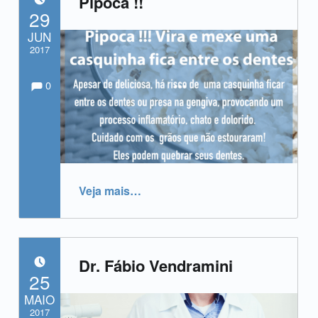
Pipoca !!
POSTADO EM:
29
JUN
2017
Comments:
Comentários:
Escrito por:
admin
0
“Pipoca !!”
Veja mais
…
Dr. Fábio Vendramini
POSTADO EM:
25
MAIO
2017