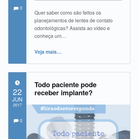
Comments:
Comentários:
Escrito por:
admin
0
Quer saber como são feitos os
planejamentos de lentes de contato
odontológicas? Assista ao vídeo e
conheça um…
“Lentes de contato odontológicas – Como são planejadas?”
Veja mais
…
Todo paciente pode
POSTADO EM:
22
receber implante?
JUN
2017
Comments:
Comentários:
Escrito por:
admin
0