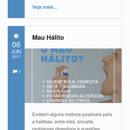
“Dr. Élcio Yamamoto”
Veja mais
…
Mau Hálito
POSTADO EM:
06
JUN
2017
Comments:
Comentários:
Escrito por:
admin
1
Existem alguns motivos possíveis para
a halitose, entre eles, sinusite,
problemas digestivos e questões