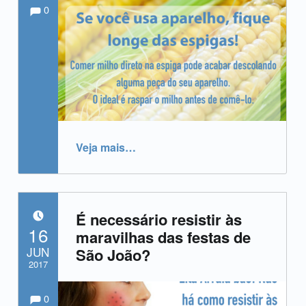
Comments:
Comentários:
Escrito por:
admin
0
“Mais uma dica para aproveitar as festas de São João.”
Veja mais
…
É necessário resistir às
POSTADO EM:
16
maravilhas das festas de
JUN
São João?
2017
Comments:
Comentários:
Escrito por:
admin
0