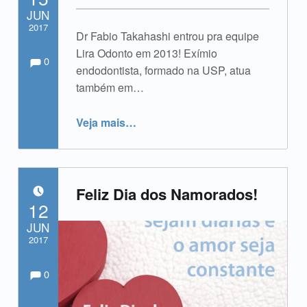
JUN
2017
Dr Fabio Takahashi entrou pra equipe
Comments:
Comentários:
Lira Odonto em 2013! Exímio
Escrito por:
admin
0
endodontista, formado na USP, atua
também em…
“Dr Fabio Takahashi”
Veja mais
…
Feliz Dia dos Namorados!
POSTADO EM:
12
JUN
2017
Comments:
Comentários:
Escrito por:
admin
0