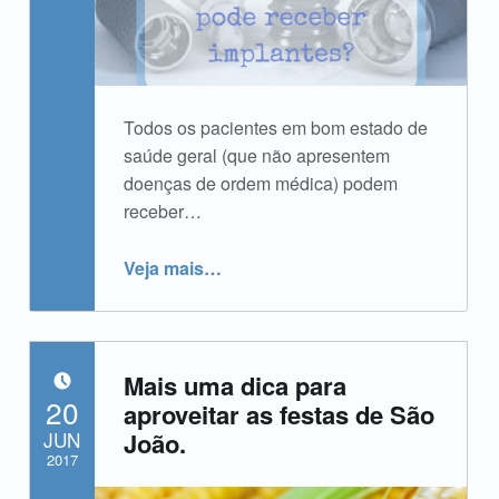
Todos os pacientes em bom estado de
saúde geral (que não apresentem
doenças de ordem médica) podem
receber…
“Todo paciente pode receber implante?”
Veja mais
…
Mais uma dica para
POSTADO EM:
20
aproveitar as festas de São
JUN
João.
2017