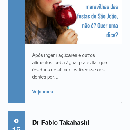
Após ingerir açúcares e outros
alimentos, beba água, pra evitar que
resíduos de alimentos fixem-se aos
dentes por…
“É necessário resistir às maravilhas das festas de São João?”
Veja mais
…
Dr Fabio Takahashi
POSTADO EM:
15