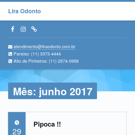
Lira Odonto
Facebook LiraOdonto
Instagram LiraOdonto
Site LiraOdonto
atendimento@liraodonto.com.br
Paraíso:
(11) 3373-4444
Alto de Pinheiros:
(11) 2574-0958
Mês:
junho 2017
Pipoca !!
POSTADO EM:
29