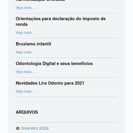
“Harmonização Orofacial”
Veja mais
…
Orientações para declaração do imposto de
renda
“Orientações para declaração do imposto de renda”
Veja mais
…
Bruxismo infantil
“Bruxismo infantil”
Veja mais
…
Odontologia Digital e seus benefícios
“Odontologia Digital e seus benefícios”
Veja mais
…
Novidades Lira Odonto para 2021
“Novidades Lira Odonto para 2021”
Veja mais
…
ARQUIVOS
fevereiro 2024