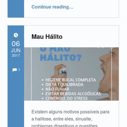
“Dr. Élcio Yamamoto”
Continue reading
…
Mau Hálito
POSTED ON:
06
JUN
2017
Comments:
Comments:
Written by:
admin
1
Existem alguns motivos possíveis para
a halitose, entre eles, sinusite,
problemas digestivos e questões