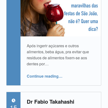
Após ingerir açúcares e outros
alimentos, beba água, pra evitar que
resíduos de alimentos fixem-se aos
dentes por…
“É necessário resistir às maravilhas das festas de São João?”
Continue reading
…
Dr Fabio Takahashi
POSTED ON:
15