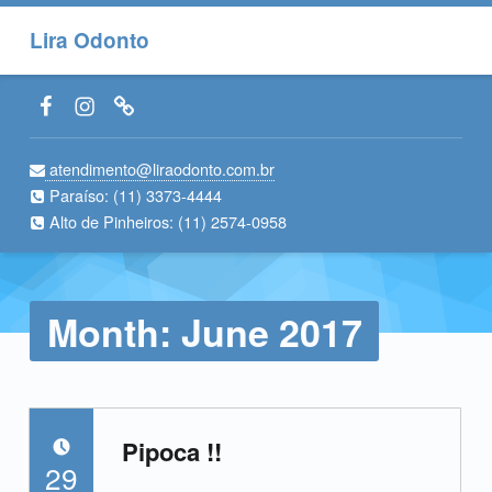
Lira Odonto
Facebook LiraOdonto
Instagram LiraOdonto
Site LiraOdonto
atendimento@liraodonto.com.br
Paraíso:
(11) 3373-4444
Alto de Pinheiros:
(11) 2574-0958
Month:
June 2017
Pipoca !!
POSTED ON:
29