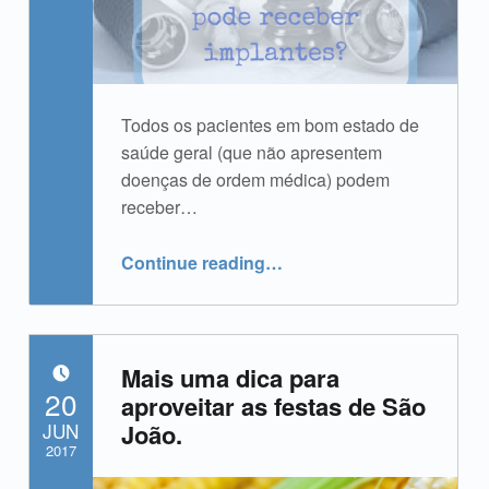
Todos os pacientes em bom estado de
saúde geral (que não apresentem
doenças de ordem médica) podem
receber…
“Todo paciente pode receber implante?”
Continue reading
…
Mais uma dica para
POSTED ON:
20
aproveitar as festas de São
JUN
João.
2017