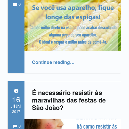
Comments:
Comments:
Written by:
admin
0
“Mais uma dica para aproveitar as festas de São João.”
Continue reading
…
É necessário resistir às
POSTED ON:
16
maravilhas das festas de
JUN
São João?
2017
Comments:
Comments:
Written by:
admin
0