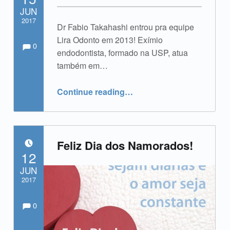
JUN
2017
Dr Fabio Takahashi entrou pra equipe
Comments:
Comments:
Lira Odonto em 2013! Exímio
Written by:
admin
0
endodontista, formado na USP, atua
também em…
“Dr Fabio Takahashi”
Continue reading
…
Feliz Dia dos Namorados!
POSTED ON:
12
JUN
2017
Comments:
Comments:
Written by:
admin
0