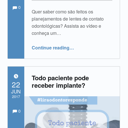
Comments:
Comments:
Written by:
admin
0
Quer saber como são feitos os
planejamentos de lentes de contato
odontológicas? Assista ao vídeo e
conheça um…
“Lentes de contato odontológicas – Como são planejadas?”
Continue reading
…
Todo paciente pode
POSTED ON:
22
receber implante?
JUN
2017
Comments:
Comments:
Written by:
admin
0