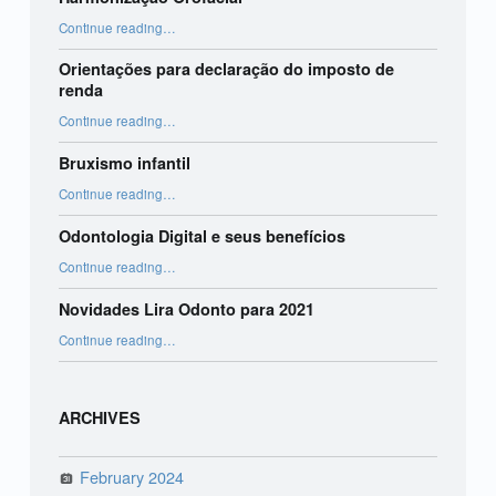
“Harmonização Orofacial”
Continue reading
…
Orientações para declaração do imposto de
renda
“Orientações para declaração do imposto de renda”
Continue reading
…
Bruxismo infantil
“Bruxismo infantil”
Continue reading
…
Odontologia Digital e seus benefícios
“Odontologia Digital e seus benefícios”
Continue reading
…
Novidades Lira Odonto para 2021
“Novidades Lira Odonto para 2021”
Continue reading
…
ARCHIVES
February 2024