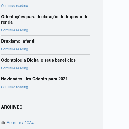
“Harmonização Orofacial”
Continue reading
…
Orientações para declaração do imposto de
renda
“Orientações para declaração do imposto de renda”
Continue reading
…
Bruxismo infantil
“Bruxismo infantil”
Continue reading
…
Odontologia Digital e seus benefícios
“Odontologia Digital e seus benefícios”
Continue reading
…
Novidades Lira Odonto para 2021
“Novidades Lira Odonto para 2021”
Continue reading
…
ARCHIVES
February 2024