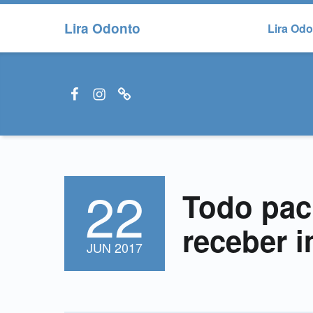
Lira Odonto
Lira Od
Facebook LiraOdonto
Instagram LiraOdonto
Site LiraOdonto
22
POSTED ON:
Todo pac
receber 
JUN
2017