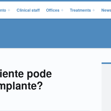
onto
Clinical staff
Offices
Treatments
New
iente pode
implante?