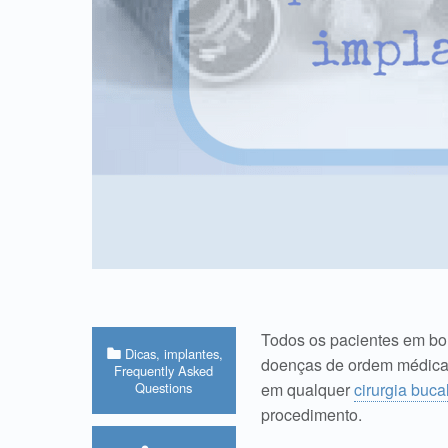
Todos os pacientes em bo
Categorized in:
Dicas
,
implantes
,
doenças de ordem médica
Frequently Asked
Questions
em qualquer
cirurgia buca
procedimento.
Written by: