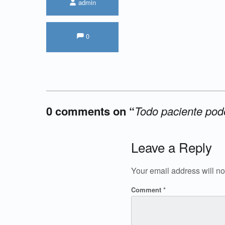
admin
Comments:
Comments:
0
0 comments on “
Todo paciente pod
Add yours →
Leave a Reply
Your email address will no
Comment
*