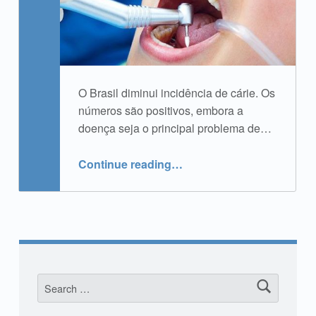
O Brasil diminui incidência de cárie. Os
números são positivos, embora a
doença seja o principal problema de…
“Incidência de cáries no Brasil”
Continue reading
…
Search for: