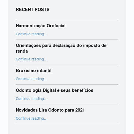
RECENT POSTS
Harmonização Orofacial
“Harmonização Orofacial”
Continue reading
…
Orientações para declaração do imposto de
renda
“Orientações para declaração do imposto de renda”
Continue reading
…
Bruxismo infantil
“Bruxismo infantil”
Continue reading
…
Odontologia Digital e seus benefícios
“Odontologia Digital e seus benefícios”
Continue reading
…
Novidades Lira Odonto para 2021
“Novidades Lira Odonto para 2021”
Continue reading
…