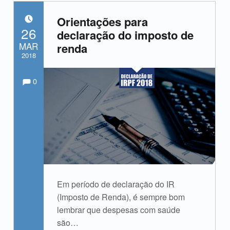
Orientações para
POSTED ON:
26
declaração do imposto de
MAR
renda
2018
Comments:
Comments:
Written by:
admin
0
Em período de declaração do IR
(Imposto de Renda), é sempre bom
lembrar que despesas com saúde
são…