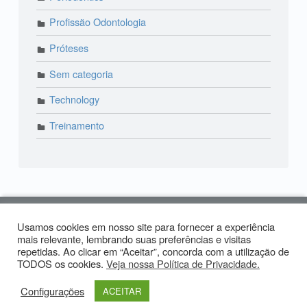
Profissão Odontologia
Próteses
Sem categoria
Technology
Treinamento
© 2018 Lira Odonto | Paraíso: (11) 3373-4444 | Alto
Usamos cookies em nosso site para fornecer a experiência
de Pinheiros: (11) 2574-0958 | Produzido por:
mais relevante, lembrando suas preferências e visitas
Tiago
repetidas. Ao clicar em “Aceitar”, concorda com a utilização de
Carvalho
TODOS os cookies.
Veja nossa Política de Privacidade.
Facebook LiraOdonto
Instagram LiraOdonto
Site LiraOdonto
Back to top ↑
Configurações
ACEITAR
Menu