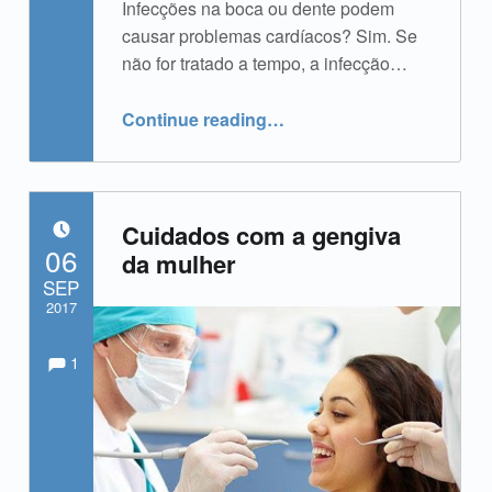
Infecções na boca ou dente podem
causar problemas cardíacos? Sim. Se
não for tratado a tempo, a infecção…
“Lira Odonto responde”
Continue reading
…
Cuidados com a gengiva
POSTED ON:
06
da mulher
SEP
2017
Comments:
Comments:
Written by:
admin
1