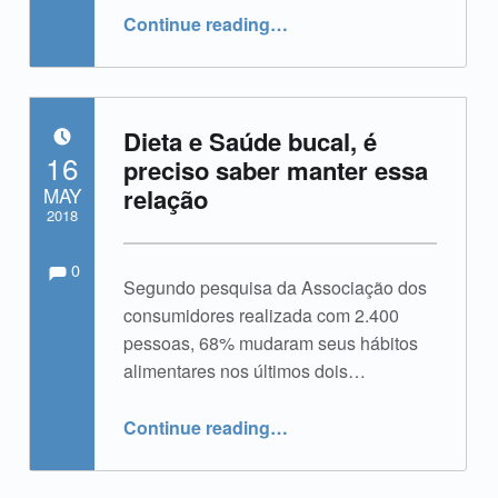
“Campanha Setembro Amarelo, vamos falar sobre suicídio?”
Continue reading
…
Dieta e Saúde bucal, é
POSTED ON:
16
preciso saber manter essa
MAY
relação
2018
Comments:
Comments:
Written by:
admin
0
Segundo pesquisa da Associação dos
consumidores realizada com 2.400
pessoas, 68% mudaram seus hábitos
alimentares nos últimos dois…
“Dieta e Saúde bucal, é preciso saber manter essa relação”
Continue reading
…