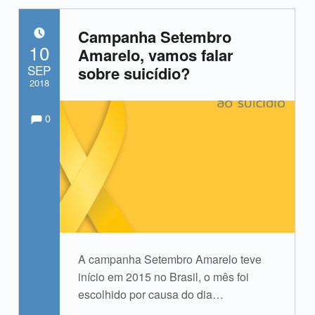
Campanha Setembro
POSTED ON:
10
Amarelo, vamos falar
SEP
sobre suicídio?
2018
Comments:
Comments:
Written by:
admin
0
A campanha Setembro Amarelo teve
início em 2015 no Brasil, o mês foi
escolhido por causa do dia…