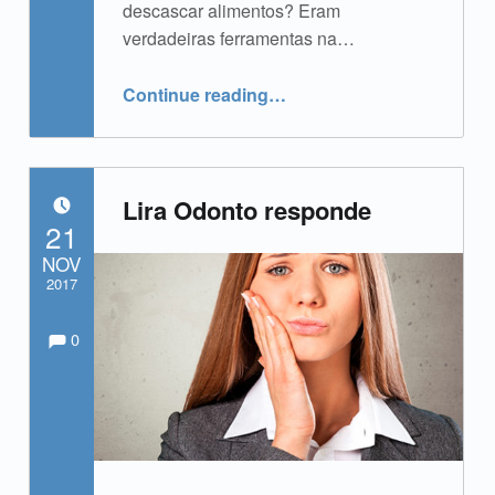
descascar alimentos? Eram
verdadeiras ferramentas na…
“Os dentes antigamente”
Continue reading
…
Lira Odonto responde
POSTED ON:
21
NOV
2017
Comments:
Comments:
Written by:
admin
0