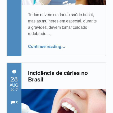
Todos devem cuidar da saúde bucal,
mas as mulheres em especial, durante
a gravidez, devem tomar cuidado
redobrado,…
“Cuidados com a gengiva da mulher”
Continue reading
…
Incidência de cáries no
POSTED ON:
28
Brasil
AUG
2017
Comments:
Comments:
Written by:
admin
0