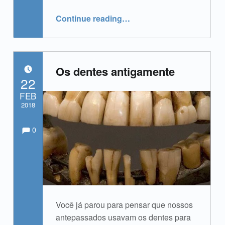
“Orientações para declaração do imposto de renda”
Continue reading
…
Os dentes antigamente
POSTED ON:
22
FEB
2018
Comments:
Comments:
Written by:
admin
0
Você já parou para pensar que nossos
antepassados usavam os dentes para