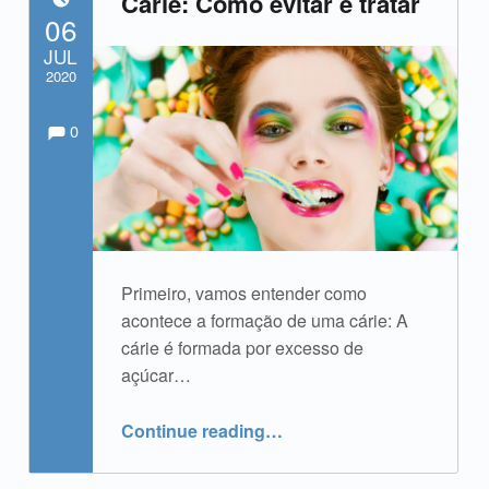
Cárie: Como evitar e tratar
POSTED ON:
06
JUL
2020
Comments:
Comments:
Written by:
admin
0
Primeiro, vamos entender como
acontece a formação de uma cárie: A
cárie é formada por excesso de
açúcar…
“Cárie: Como evitar e tratar”
Continue reading
…