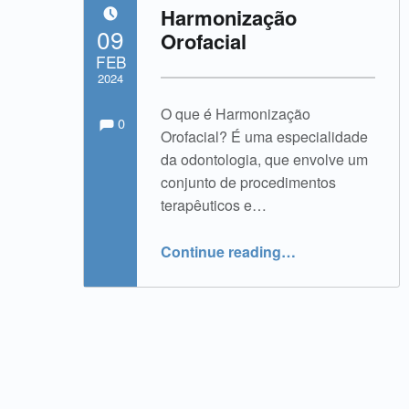
Harmonização
POSTED ON:
09
Orofacial
FEB
2024
Comments:
Comments:
O que é Harmonização
Written by:
admin
0
Orofacial? É uma especialidade
da odontologia, que envolve um
conjunto de procedimentos
terapêuticos e…
“Harmonização Orofacial”
Continue reading
…