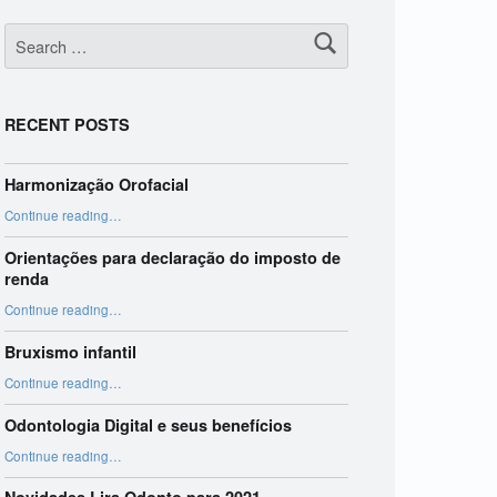
Search for:
RECENT POSTS
Harmonização Orofacial
“Harmonização Orofacial”
Continue reading
…
Orientações para declaração do imposto de
renda
“Orientações para declaração do imposto de renda”
Continue reading
…
Bruxismo infantil
“Bruxismo infantil”
Continue reading
…
Odontologia Digital e seus benefícios
“Odontologia Digital e seus benefícios”
Continue reading
…