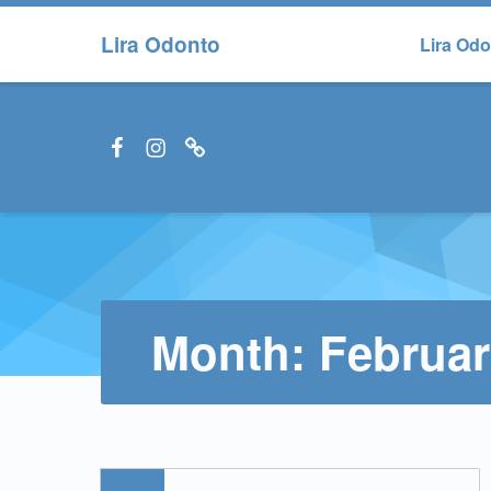
Lira Odonto
Lira Od
Facebook LiraOdonto
Instagram LiraOdonto
Site LiraOdonto
Month:
Februar