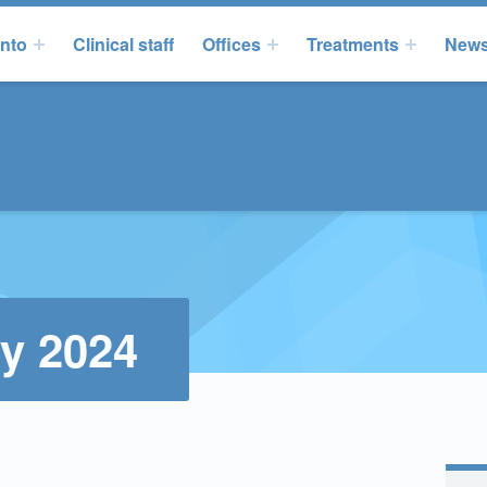
onto
Clinical staff
Offices
Treatments
New
y 2024