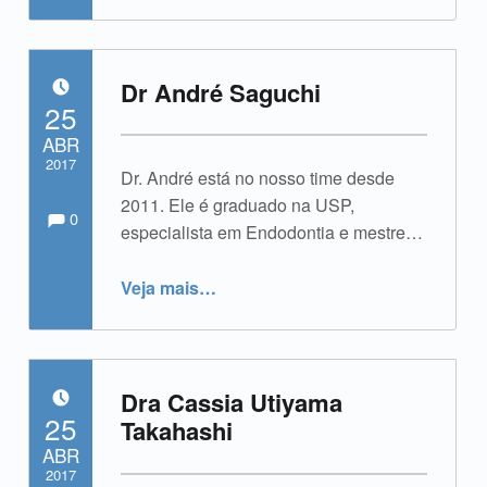
Dr André Saguchi
POSTADO EM:
25
ABR
2017
Dr. André está no nosso time desde
Comments:
Comentários:
2011. Ele é graduado na USP,
Escrito por:
admin
0
especialista em Endodontia e mestre…
“Dr André Saguchi”
Veja mais
…
Dra Cassia Utiyama
POSTADO EM:
25
Takahashi
ABR
2017