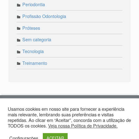
Periodontia
Profissão Odontologia
Próteses
Sem categoria
Tecnologia
Treinamento
© 2018 Lira Odonto | Paraíso: (11) 3373-4444 | Alto
Usamos cookies em nosso site para fornecer a experiência
de Pinheiros: (11) 2574-0958 | Produzido por:
Tiago
mais relevante, lembrando suas preferências e visitas
repetidas. Ao clicar em “Aceitar”, concorda com a utilização de
Carvalho
TODOS os cookies.
Veja nossa Política de Privacidade.
Facebook LiraOdonto
Instagram LiraOdonto
Site LiraOdonto
Voltar ao topo ↑
Configurações
ACEITAR