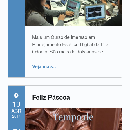
Mais um Curso de Imersão em
Planejamento Estético Digital da Lira
Odonto! São mais de dois anos de…
“Curso de Imersão em Planejamento Estético Digital”
Veja mais
…
Feliz Páscoa
POSTADO EM:
13
ABR
2017
Comments:
Comentários:
Escrito por:
admin