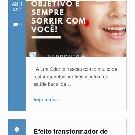
ABR
2017
Comments:
Comentários:
Escrito por:
admin
0
A Lira Odonto nasceu com o intuito de
restaurar belos sorrisos e cuidar da
saúde bucal de…
“Dia do Sorriso”
Veja mais
…
Efeito transformador de
POSTADO EM: