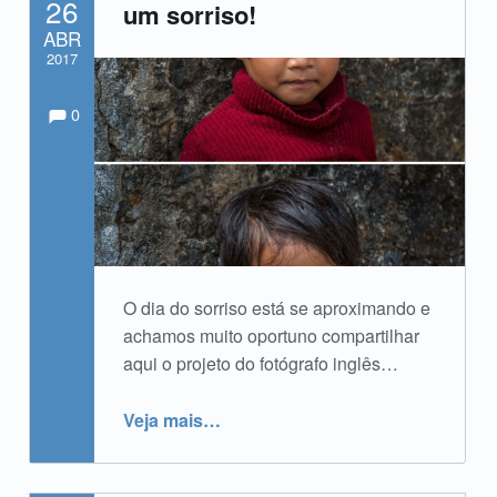
26
um sorriso!
ABR
2017
Comments:
Comentários:
Escrito por:
admin
0
O dia do sorriso está se aproximando e
achamos muito oportuno compartilhar
aqui o projeto do fotógrafo inglês…
“Efeito transformador de um sorriso!”
Veja mais
…