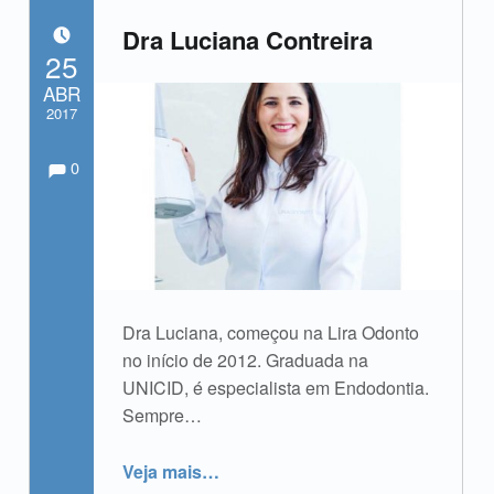
Dra Luciana Contreira
POSTADO EM:
25
ABR
2017
Comments:
Comentários:
Escrito por:
admin
0
Dra Luciana, começou na Lira Odonto
no início de 2012. Graduada na
UNICID, é especialista em Endodontia.
Sempre…
“Dra Luciana Contreira”
Veja mais
…