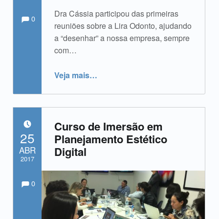
Comments:
Comentários:
Dra Cássia participou das primeiras
Escrito por:
admin
0
reuniões sobre a Lira Odonto, ajudando
a “desenhar” a nossa empresa, sempre
com…
“Dra Cassia Utiyama Takahashi”
Veja mais
…
Curso de Imersão em
POSTADO EM:
25
Planejamento Estético
ABR
Digital
2017
Comments:
Comentários:
Escrito por:
admin
0