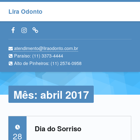
Lira Odonto
Facebook LiraOdonto
Instagram LiraOdonto
Site LiraOdonto
atendimento@liraodonto.com.br
Paraíso:
(11) 3373-4444
Alto de Pinheiros:
(11) 2574-0958
Mês:
abril 2017
Dia do Sorriso
POSTADO EM:
28