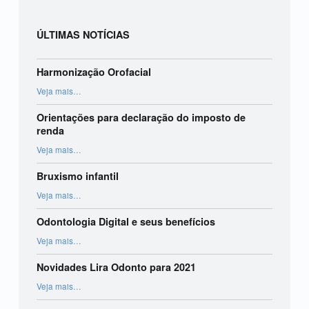
ÚLTIMAS NOTÍCIAS
Harmonização Orofacial
“Harmonização Orofacial”
Veja mais
…
Orientações para declaração do imposto de
renda
“Orientações para declaração do imposto de renda”
Veja mais
…
Bruxismo infantil
“Bruxismo infantil”
Veja mais
…
Odontologia Digital e seus benefícios
“Odontologia Digital e seus benefícios”
Veja mais
…
Novidades Lira Odonto para 2021
“Novidades Lira Odonto para 2021”
Veja mais
…