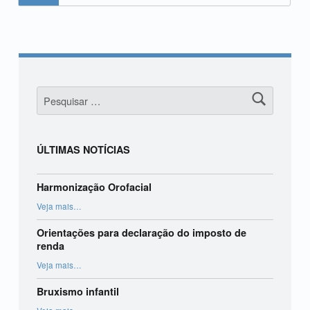
Pesquisar por:
ÚLTIMAS NOTÍCIAS
Harmonização Orofacial
“Harmonização Orofacial”
Veja mais
…
Orientações para declaração do imposto de
renda
“Orientações para declaração do imposto de renda”
Veja mais
…
Bruxismo infantil
“Bruxismo infantil”