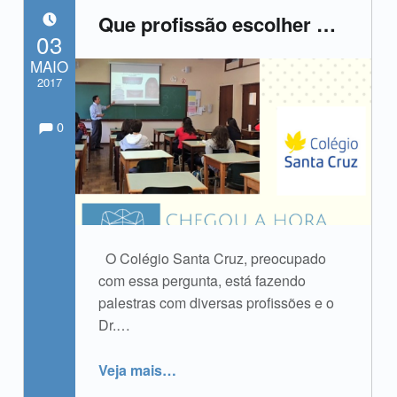
Que profissão escolher …
POSTADO EM:
03
MAIO
2017
Comments:
Comentários:
Escrito por:
admin
0
O Colégio Santa Cruz, preocupado
com essa pergunta, está fazendo
palestras com diversas profissões e o
Dr.…
“Que profissão escolher …”
Veja mais
…