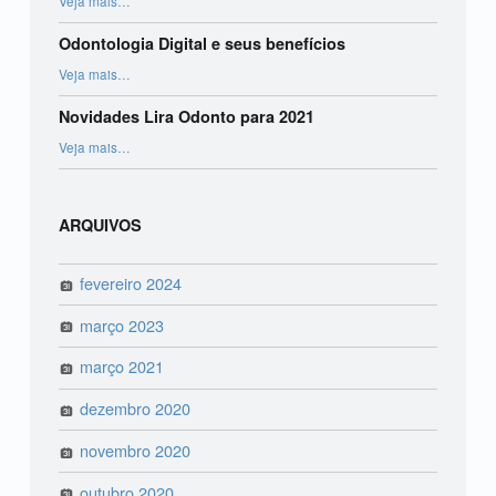
Veja mais
…
Odontologia Digital e seus benefícios
“Odontologia Digital e seus benefícios”
Veja mais
…
Novidades Lira Odonto para 2021
“Novidades Lira Odonto para 2021”
Veja mais
…
ARQUIVOS
fevereiro 2024
março 2023
março 2021
dezembro 2020
novembro 2020
outubro 2020