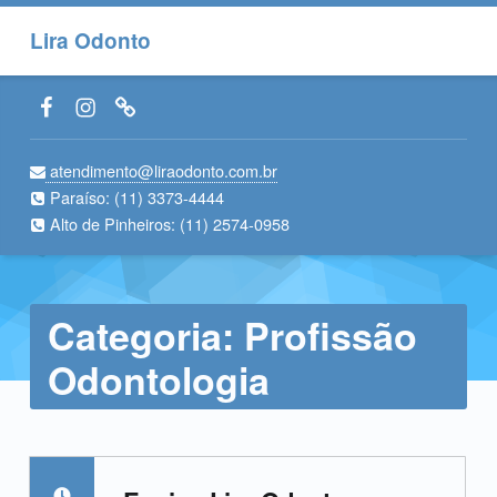
Lira Odonto
Facebook LiraOdonto
Instagram LiraOdonto
Site LiraOdonto
atendimento@liraodonto.com.br
Paraíso:
(11) 3373-4444
Alto de Pinheiros:
(11) 2574-0958
Categoria:
Profissão
Odontologia