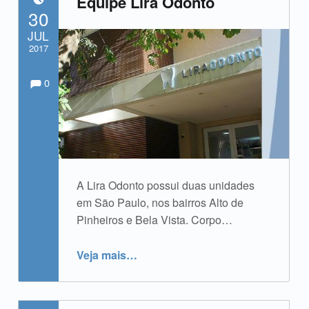
Equipe Lira Odonto
POSTADO EM:
30
JUL
2017
Comments:
Comentários:
Escrito por:
admin
0
A Lira Odonto possui duas unidades
em São Paulo, nos bairros Alto de
Pinheiros e Bela Vista. Corpo…
“Equipe Lira Odonto”
Veja mais
…