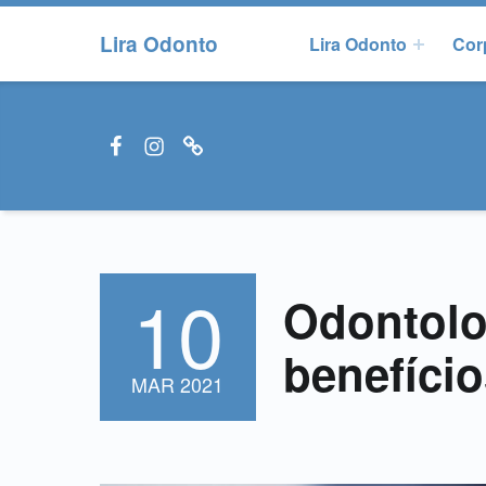
Lira Odonto
Lira Odonto
Cor
Facebook LiraOdonto
Instagram LiraOdonto
Site LiraOdonto
10
POSTADO EM:
Odontolog
benefíci
MAR
2021