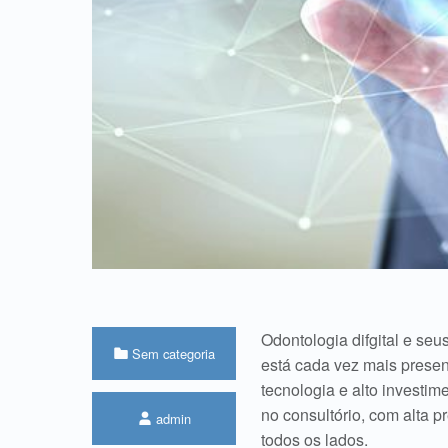
Odontologia difgital e seu
Categorizado em:
Sem categoria
está cada vez mais presen
tecnologia e alto investi
Escrito por:
no consultório, com alta p
admin
todos os lados.