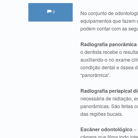
Comments:
Comentários:
0
No conjunto de odontologi
equipamentos que fazem es
podem contar com as segu
Radiografia panorâmica d
o dentista recebe o result
auxiliando-o no exame clí
condição dental e óssea 
“panorâmica”.
Radiografia periapical di
necessária de radiação, e
panorâmicas. São feitas 
das regiões bucais.
Escâner odontológico
–
câmera que filma todo int