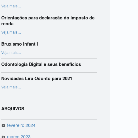
“Harmonização Orofacial”
Veja mais
…
Orientações para declaração do imposto de
renda
“Orientações para declaração do imposto de renda”
Veja mais
…
Bruxismo infantil
“Bruxismo infantil”
Veja mais
…
Odontologia Digital e seus benefícios
Novidades Lira Odonto para 2021
“Novidades Lira Odonto para 2021”
Veja mais
…
ARQUIVOS
fevereiro 2024
março 2023