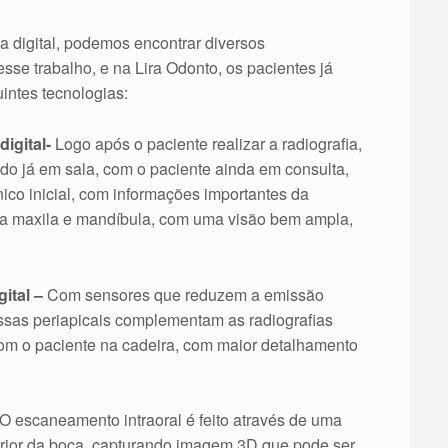
a digital, podemos encontrar diversos
se trabalho, e na Lira Odonto, os pacientes já
intes tecnologias:
igital-
Logo após o paciente realizar a radiografia,
ado já em sala, com o paciente ainda em consulta,
nico inicial, com informações importantes da
da maxila e mandíbula, com uma visão bem ampla,
gital –
Com sensores que reduzem a emissão
ssas periapicais complementam as radiografias
com o paciente na cadeira, com maior detalhamento
 O escaneamento intraoral é feito através de uma
erior da boca, capturando imagem 3D que pode ser