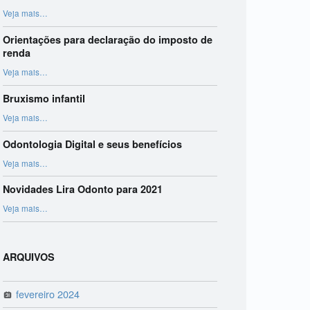
“Harmonização Orofacial”
Veja mais
…
Orientações para declaração do imposto de
renda
“Orientações para declaração do imposto de renda”
Veja mais
…
Bruxismo infantil
“Bruxismo infantil”
Veja mais
…
Odontologia Digital e seus benefícios
“Odontologia Digital e seus benefícios”
Veja mais
…
Novidades Lira Odonto para 2021
“Novidades Lira Odonto para 2021”
Veja mais
…
ARQUIVOS
fevereiro 2024