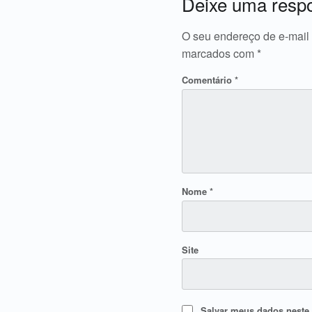
Deixe uma resp
O seu endereço de e-mail 
marcados com
*
Comentário
*
Nome
*
Site
Salvar meus dados neste 