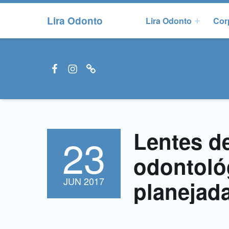
Lira Odonto
Lira Odonto
Cor
Facebook LiraOdonto
Instagram LiraOdonto
Site LiraOdonto
Lentes d
23
POSTADO EM:
odontoló
JUN
2017
planejad