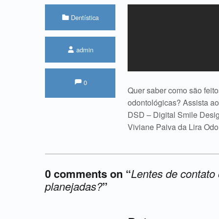
Categorizado em:
Dentística
Escrito por:
admin
Comments:
Comentários:
0
Quer saber como são feito
odontológicas? Assista a
DSD – Digital Smile Desi
Viviane Paiva da Lira Odo
0 comments on “
Lentes de contato
planejadas?
”
Acrescente o seu comentário ↓