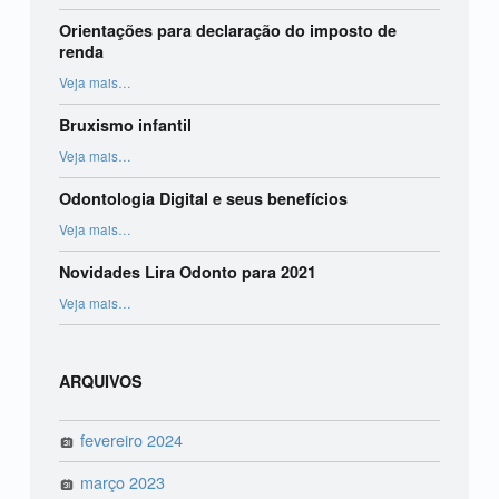
Orientações para declaração do imposto de
renda
“Orientações para declaração do imposto de renda”
Veja mais
…
Bruxismo infantil
“Bruxismo infantil”
Veja mais
…
Odontologia Digital e seus benefícios
“Odontologia Digital e seus benefícios”
Veja mais
…
Novidades Lira Odonto para 2021
“Novidades Lira Odonto para 2021”
Veja mais
…
ARQUIVOS
fevereiro 2024
março 2023