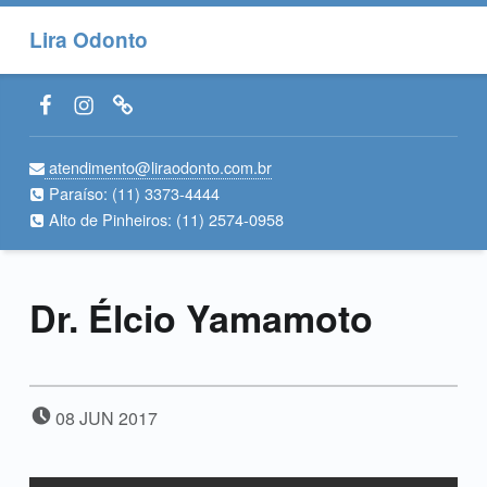
Lira Odonto
Facebook LiraOdonto
Instagram LiraOdonto
Site LiraOdonto
atendimento@liraodonto.com.br
Paraíso:
(11) 3373-4444
Alto de Pinheiros:
(11) 2574-0958
Dr. Élcio Yamamoto
POSTADO EM:
08
JUN
2017