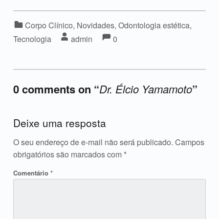
Categorizado em:
Corpo Clínico
,
Novidades
,
Odontologia estética
,
Comments:
Comentários:
Escrito por:
Tecnologia
admin
0
0 comments on “
Dr. Élcio Yamamoto
”
Acrescente o seu comentário ↓
Deixe uma resposta
O seu endereço de e-mail não será publicado.
Campos
obrigatórios são marcados com
*
Comentário
*