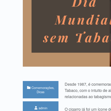
Desde 1987, é comemorad
Categorized in:
Comemorações
,
Tabaco, com o intuito de a
Dicas
relacionadas ao tabagism
Written by:
admin
O cigarro já foi um ícone 