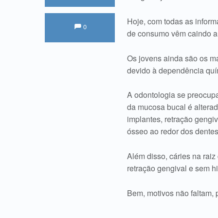
Hoje, com todas as inform
Comments:
Comments:
0
de consumo vêm caindo a
Os jovens ainda são os ma
devido à dependência quí
A odontologia se preocupa
da mucosa bucal é altera
implantes, retração geng
ósseo ao redor dos dentes
Além disso, cáries na rai
retração gengival e sem h
Bem, motivos não faltam, 