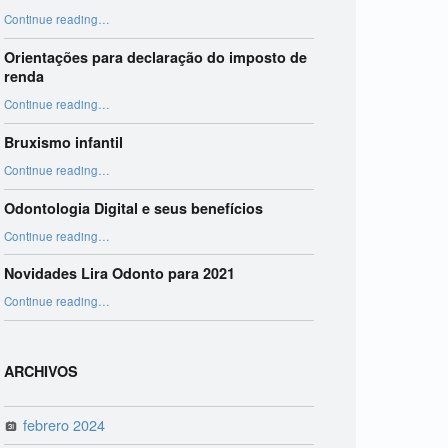
“Harmonização Orofacial”
Continue reading
…
Orientações para declaração do imposto de
renda
“Orientações para declaração do imposto de renda”
Continue reading
…
Bruxismo infantil
“Bruxismo infantil”
Continue reading
…
Odontologia Digital e seus benefícios
“Odontologia Digital e seus benefícios”
Continue reading
…
Novidades Lira Odonto para 2021
“Novidades Lira Odonto para 2021”
Continue reading
…
ARCHIVOS
febrero 2024