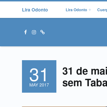
Lira Odonto
Lira Odonto
Cuerp
Facebook LiraOdonto
Instagram LiraOdonto
Site LiraOdonto
31
POSTED ON:
31 de ma
sem Tab
MAY
2017