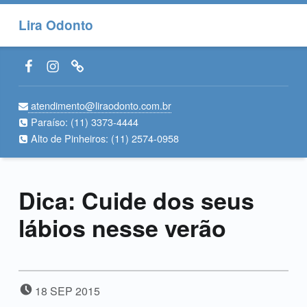
Lira Odonto
Facebook LiraOdonto
Instagram LiraOdonto
Site LiraOdonto
atendimento@liraodonto.com.br
Paraíso:
(11) 3373-4444
Alto de Pinheiros:
(11) 2574-0958
Dica: Cuide dos seus
lábios nesse verão
POSTED ON:
18
SEP
2015