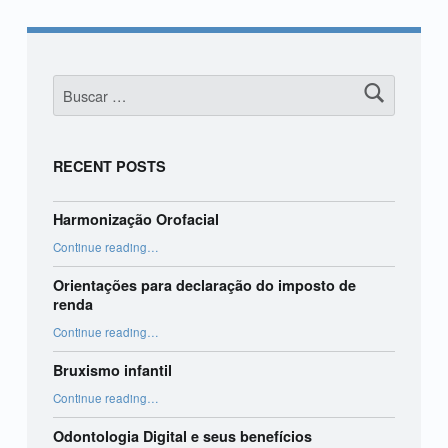
Buscar:
RECENT POSTS
Harmonização Orofacial
“Harmonização Orofacial”
Continue reading
…
Orientações para declaração do imposto de
renda
“Orientações para declaração do imposto de renda”
Continue reading
…
Bruxismo infantil
“Bruxismo infantil”
Continue reading
…
Odontologia Digital e seus benefícios