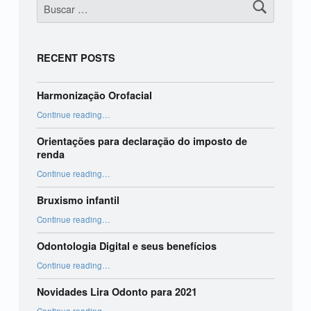
RECENT POSTS
Harmonização Orofacial
“Harmonização Orofacial”
Continue reading
…
Orientações para declaração do imposto de
renda
“Orientações para declaração do imposto de renda”
Continue reading
…
Bruxismo infantil
“Bruxismo infantil”
Continue reading
…
Odontologia Digital e seus benefícios
“Odontologia Digital e seus benefícios”
Continue reading
…
Novidades Lira Odonto para 2021
“Novidades Lira Odonto para 2021”
Continue reading
…