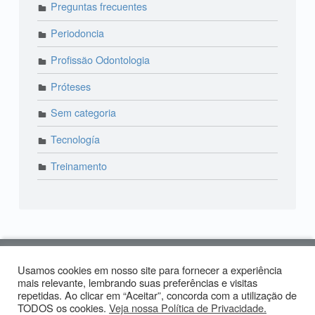
Preguntas frecuentes
Periodoncia
Profissão Odontologia
Próteses
Sem categoria
Tecnología
Treinamento
© 2018 Lira Odonto | Paraíso: (11) 3373-4444 | Alto
Usamos cookies em nosso site para fornecer a experiência
de Pinheiros: (11) 2574-0958 | Produzido por:
Tiago
mais relevante, lembrando suas preferências e visitas
repetidas. Ao clicar em “Aceitar”, concorda com a utilização de
Carvalho
TODOS os cookies.
Veja nossa Política de Privacidade.