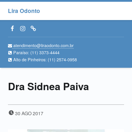
Lira Odonto
Facebook LiraOdonto
Instagram LiraOdonto
Site LiraOdonto
atendimento@liraodonto.com.br
Paraíso:
(11) 3373-4444
Alto de Pinheiros:
(11) 2574-0958
Dra Sidnea Paiva
POSTED ON:
30
AGO
2017