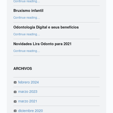
Continue reading
…
Bruxismo infantil
“Bruxismo infantil”
Continue reading
…
Odontologia Digital e seus benefícios
“Odontologia Digital e seus benefícios”
Continue reading
…
Novidades Lira Odonto para 2021
“Novidades Lira Odonto para 2021”
Continue reading
…
ARCHIVOS
febrero 2024
marzo 2023
marzo 2021
diciembre 2020