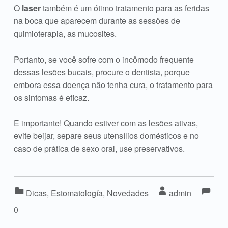
O
laser
também é um ótimo tratamento para as feridas
na boca que aparecem durante as sessões de
quimioterapia, as mucosites.
Portanto, se você sofre com o incômodo frequente
dessas lesões bucais, procure o dentista, porque
embora essa doença não tenha cura, o tratamento para
os sintomas é eficaz.
E importante! Quando estiver com as lesões ativas,
evite beijar, separe seus utensílios domésticos e no
caso de prática de sexo oral, use preservativos.
Co
Comme
Categorized in:
Written by:
Dicas
,
Estomatología
,
Novedades
admin
0