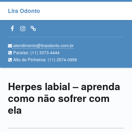
Lira Odonto
Facebook LiraOdonto
Instagram LiraOdonto
Site LiraOdonto
atendimento@liraodonto.com.br
Paraíso:
(11) 3373-4444
Alto de Pinheiros:
(11) 2574-0958
Herpes labial – aprenda
como não sofrer com
ela