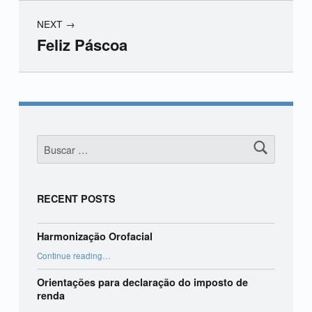
NEXT
Feliz Páscoa
Skip back to main navigation
Buscar:
RECENT POSTS
Harmonização Orofacial
“Harmonização Orofacial”
Continue reading
…
Orientações para declaração do imposto de
renda
“Orientações para declaração do imposto de renda”