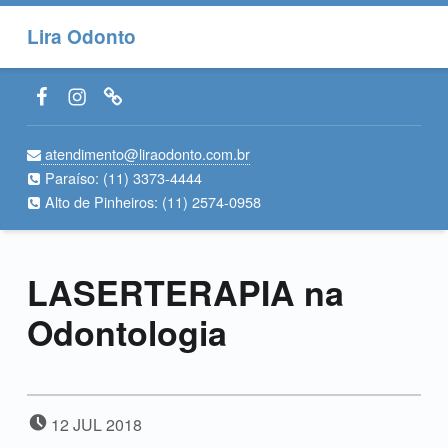
Lira Odonto
Facebook LiraOdonto
Instagram LiraOdonto
Site LiraOdonto
atendimento@liraodonto.com.br
Paraíso:
(11) 3373-4444
Alto de Pinheiros:
(11) 2574-0958
LASERTERAPIA na
Odontologia
POSTED ON:
12
JUL
2018