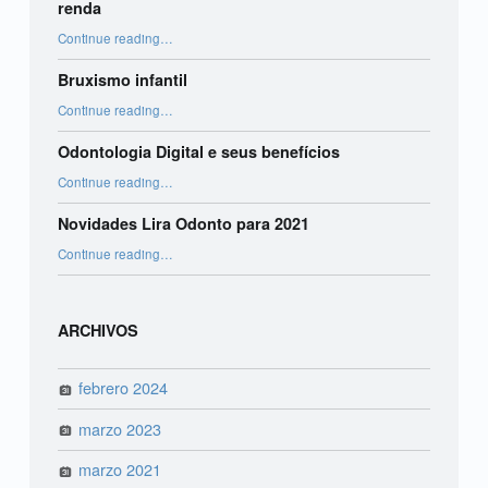
renda
“Orientações para declaração do imposto de renda”
Continue reading
…
Bruxismo infantil
“Bruxismo infantil”
Continue reading
…
Odontologia Digital e seus benefícios
“Odontologia Digital e seus benefícios”
Continue reading
…
Novidades Lira Odonto para 2021
“Novidades Lira Odonto para 2021”
Continue reading
…
ARCHIVOS
febrero 2024
marzo 2023
marzo 2021