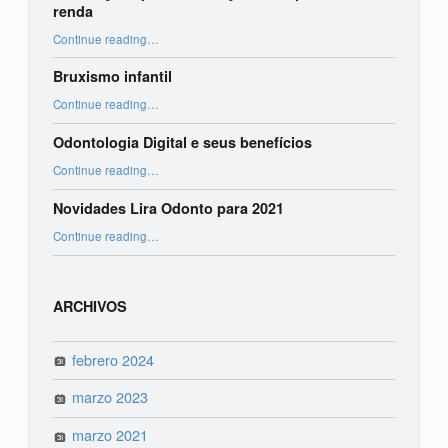
renda
“Orientações para declaração do imposto de renda”
Continue reading
…
Bruxismo infantil
“Bruxismo infantil”
Continue reading
…
Odontologia Digital e seus benefícios
“Odontologia Digital e seus benefícios”
Continue reading
…
Novidades Lira Odonto para 2021
“Novidades Lira Odonto para 2021”
Continue reading
…
ARCHIVOS
febrero 2024
marzo 2023
marzo 2021