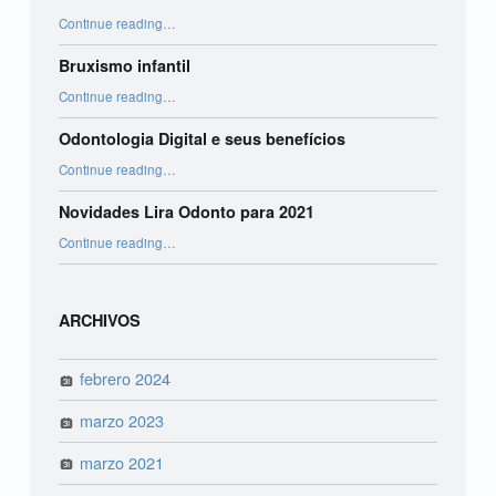
“Orientações para declaração do imposto de renda”
Continue reading
…
Bruxismo infantil
“Bruxismo infantil”
Continue reading
…
Odontologia Digital e seus benefícios
“Odontologia Digital e seus benefícios”
Continue reading
…
Novidades Lira Odonto para 2021
“Novidades Lira Odonto para 2021”
Continue reading
…
ARCHIVOS
febrero 2024
marzo 2023
marzo 2021