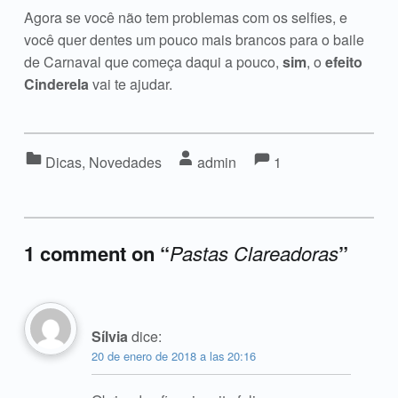
Agora se você não tem problemas com os selfies, e
você quer dentes um pouco mais brancos para o baile
de Carnaval que começa daqui a pouco,
sim
, o
efeito
Cinderela
vai te ajudar.
Comments:
Comments:
Categorized in:
Written by:
Dicas
,
Novedades
admin
1
1 comment on “
Pastas Clareadoras
”
Add yours →
Sílvia
dice:
20 de enero de 2018 a las 20:16