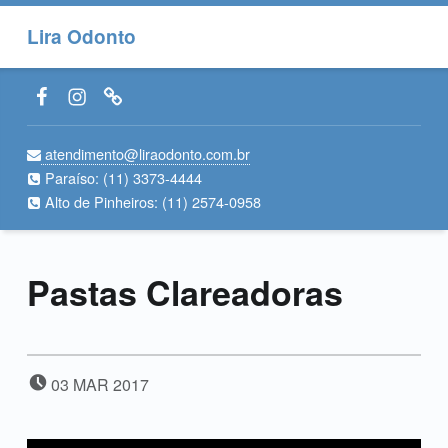
Lira Odonto
Facebook LiraOdonto
Instagram LiraOdonto
Site LiraOdonto
atendimento@liraodonto.com.br
Paraíso:
(11) 3373-4444
Alto de Pinheiros:
(11) 2574-0958
Pastas Clareadoras
POSTED ON:
03
MAR
2017