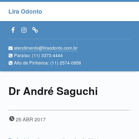
Lira Odonto
Facebook LiraOdonto
Instagram LiraOdonto
Site LiraOdonto
atendimento@liraodonto.com.br
Paraíso:
(11) 3373-4444
Alto de Pinheiros:
(11) 2574-0958
Dr André Saguchi
POSTED ON:
25
ABR
2017