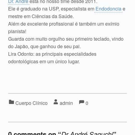
Dr. André
está no nosso time desde 2011.
Ele é graduado na USP, especialista em
Endodoncia
e
mestre em Ciências da Saúde.
Além de excelente profissional é também um exímio
pianista!
Guarda com muito orgulho seu primeiro teclado, vindo
do Japão, que ganhou de seu pai.
Lira Odonto: as principais especialidades
odontológicas em um único lugar.
Comments:
Comments:
Categorized in:
Written by:
Cuerpo Clínico
admin
0
0 comments on “
Dr André Saguchi
”