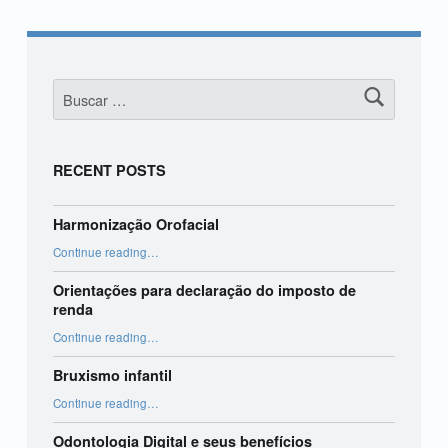
Buscar:
RECENT POSTS
Harmonização Orofacial
“Harmonização Orofacial”
Continue reading
…
Orientações para declaração do imposto de
renda
“Orientações para declaração do imposto de renda”
Continue reading
…
Bruxismo infantil
“Bruxismo infantil”
Continue reading
…
Odontologia Digital e seus benefícios