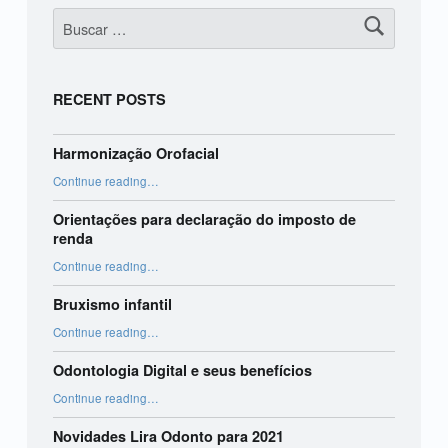
Buscar:
RECENT POSTS
Harmonização Orofacial
“Harmonização Orofacial”
Continue reading
…
Orientações para declaração do imposto de
renda
“Orientações para declaração do imposto de renda”
Continue reading
…
Bruxismo infantil
“Bruxismo infantil”
Continue reading
…
Odontologia Digital e seus benefícios
“Odontologia Digital e seus benefícios”
Continue reading
…
Novidades Lira Odonto para 2021