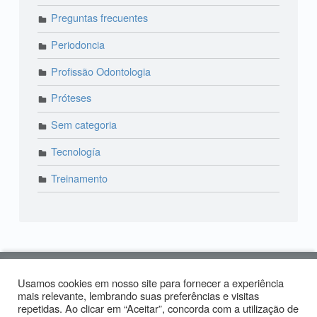
Preguntas frecuentes
Periodoncia
Profissão Odontologia
Próteses
Sem categoria
Tecnología
Treinamento
© 2018 Lira Odonto | Paraíso: (11) 3373-4444 | Alto
Usamos cookies em nosso site para fornecer a experiência
de Pinheiros: (11) 2574-0958 | Produzido por:
Tiago
mais relevante, lembrando suas preferências e visitas
repetidas. Ao clicar em “Aceitar”, concorda com a utilização de
Carvalho