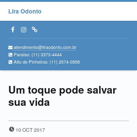
Lira Odonto
Facebook LiraOdonto
Instagram LiraOdonto
Site LiraOdonto
atendimento@liraodonto.com.br
Paraíso:
(11) 3373-4444
Alto de Pinheiros:
(11) 2574-0958
Um toque pode salvar
sua vida
POSTED ON:
10
OCT
2017