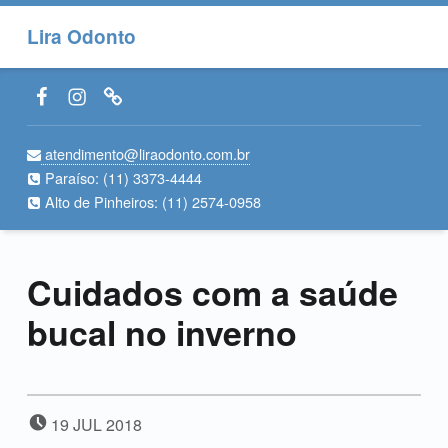
Lira Odonto
Facebook LiraOdonto
Instagram LiraOdonto
Site LiraOdonto
atendimento@liraodonto.com.br
Paraíso:
(11) 3373-4444
Alto de Pinheiros:
(11) 2574-0958
Cuidados com a saúde
bucal no inverno
POSTED ON:
19
JUL
2018