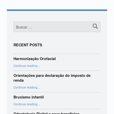
Buscar:
RECENT POSTS
Harmonização Orofacial
“Harmonização Orofacial”
Continue reading
…
Orientações para declaração do imposto de
renda
“Orientações para declaração do imposto de renda”
Continue reading
…
Bruxismo infantil
“Bruxismo infantil”
Continue reading
…
Odontologia Digital e seus benefícios