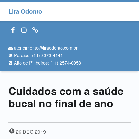
Lira Odonto
Facebook LiraOdonto
Instagram LiraOdonto
Site LiraOdonto
atendimento@liraodonto.com.br
Paraíso:
(11) 3373-4444
Alto de Pinheiros:
(11) 2574-0958
Cuidados com a saúde
bucal no final de ano
POSTED ON:
26
DEC
2019