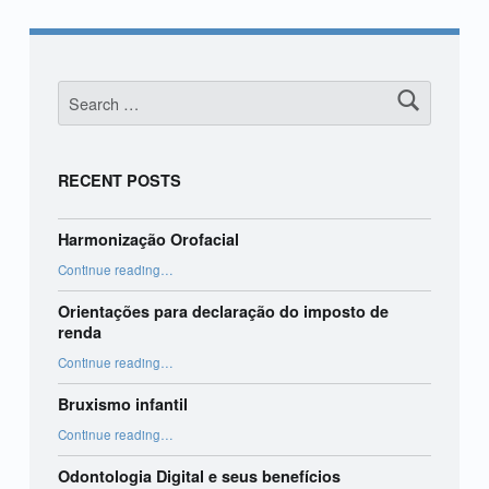
Search for:
RECENT POSTS
Harmonização Orofacial
“Harmonização Orofacial”
Continue reading
…
Orientações para declaração do imposto de
renda
“Orientações para declaração do imposto de renda”
Continue reading
…
Bruxismo infantil
“Bruxismo infantil”
Continue reading
…
Odontologia Digital e seus benefícios