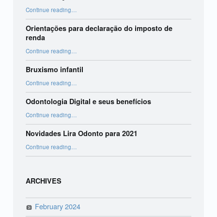
“Harmonização Orofacial”
Continue reading
…
Orientações para declaração do imposto de
renda
“Orientações para declaração do imposto de renda”
Continue reading
…
Bruxismo infantil
“Bruxismo infantil”
Continue reading
…
Odontologia Digital e seus benefícios
“Odontologia Digital e seus benefícios”
Continue reading
…
Novidades Lira Odonto para 2021
“Novidades Lira Odonto para 2021”
Continue reading
…
ARCHIVES
February 2024