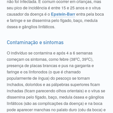
não foi infectada. É comum ocorrer em crianças, mas
seu pico de incidência é entre 15 e 25 anos e o vírus
causador da doença é o
Epstein-Barr
entra pela boca
e faringe e se dissemina pelo fígado, baço, medula
óssea e gânglios linfáticos.
Contaminação e sintomas
O indivíduo se contamina e após 4 a 6 semanas
começam os sintomas, como febre (38ºC, 39ºC),
presença de placas brancas e pus na garganta e
faringe e os linfonodos (o que é chamado
popularmente de íngua) do pescoço se tornam
inchados, doloridos e as pálpebras superiores ficam
inchadas (ficam parecendo olhos orientais) e o vírus se
dissemina pelo fígado, baço, medula óssea e gânglios
linfáticos (são as complicações da doença) e na boca
pode aparecer manchas no palato duro (céu da boca) e