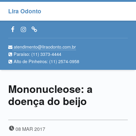
Lira Odonto
Facebook LiraOdonto
Instagram LiraOdonto
Site LiraOdonto
atendimento@liraodonto.com.br
Paraíso:
(11) 3373-4444
Alto de Pinheiros:
(11) 2574-0958
Mononucleose: a
doença do beijo
POSTED ON:
08
MAR
2017