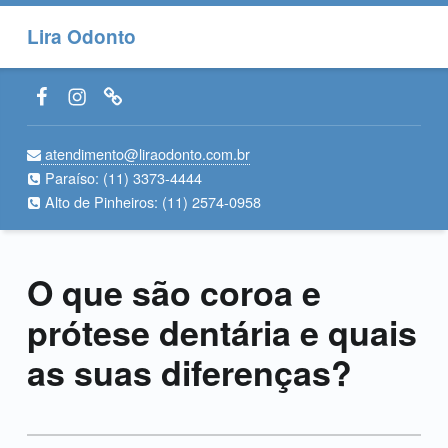
Lira Odonto
Facebook LiraOdonto
Instagram LiraOdonto
Site LiraOdonto
atendimento@liraodonto.com.br
Paraíso:
(11) 3373-4444
Alto de Pinheiros:
(11) 2574-0958
O que são coroa e
prótese dentária e quais
as suas diferenças?