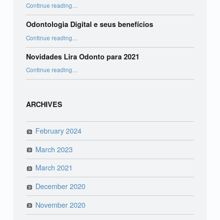
“Bruxismo infantil”
Continue reading
…
Odontologia Digital e seus benefícios
“Odontologia Digital e seus benefícios”
Continue reading
…
Novidades Lira Odonto para 2021
“Novidades Lira Odonto para 2021”
Continue reading
…
ARCHIVES
February 2024
March 2023
March 2021
December 2020
November 2020