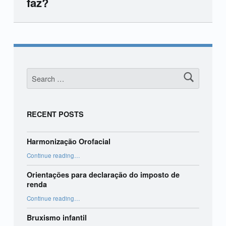
faz?
Skip back to main navigation
Search for:
RECENT POSTS
Harmonização Orofacial
“Harmonização Orofacial”
Continue reading
…
Orientações para declaração do imposto de
renda
“Orientações para declaração do imposto de renda”
Continue reading
…
Bruxismo infantil