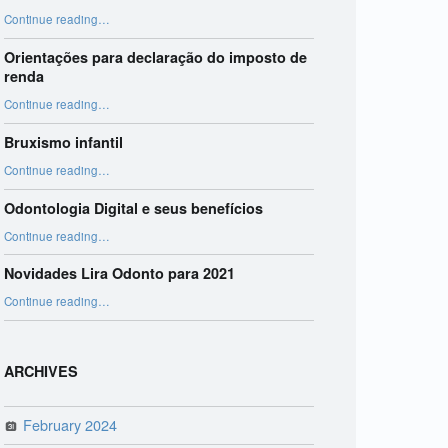
“Harmonização Orofacial”
Continue reading
…
Orientações para declaração do imposto de
renda
“Orientações para declaração do imposto de renda”
Continue reading
…
Bruxismo infantil
“Bruxismo infantil”
Continue reading
…
Odontologia Digital e seus benefícios
“Odontologia Digital e seus benefícios”
Continue reading
…
Novidades Lira Odonto para 2021
“Novidades Lira Odonto para 2021”
Continue reading
…
ARCHIVES
February 2024