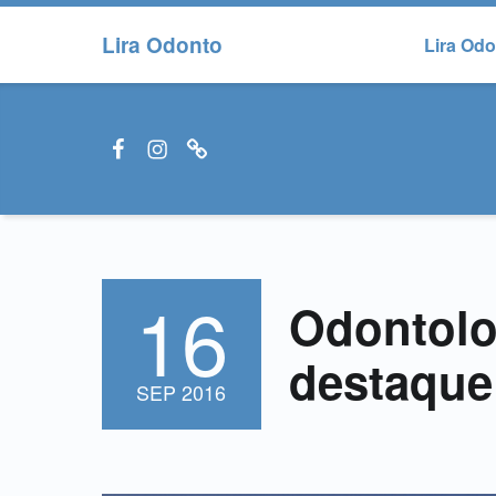
Lira Odonto
Lira Od
Facebook LiraOdonto
Instagram LiraOdonto
Site LiraOdonto
16
POSTED ON:
Odontolog
destaque
SEP
2016