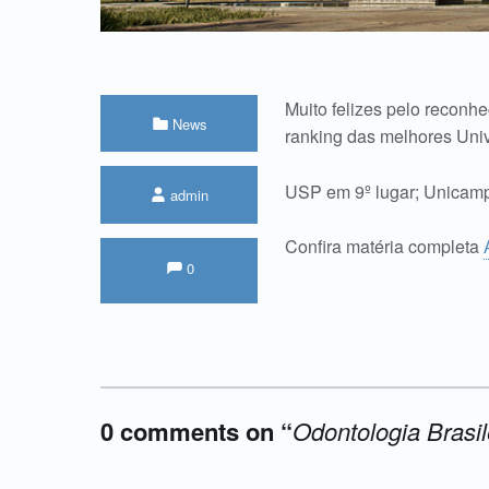
Muito felizes pelo reconh
Categorized in:
News
ranking das melhores Uni
Written by:
USP em 9º lugar; Unicamp
admin
Confira matéria completa
Comments:
Comments:
0
0 comments on “
Odontologia Brasi
Add yours →