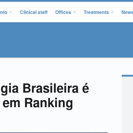
onto
Clinical staff
Offices
Treatments
New
ia Brasileira é
 em Ranking