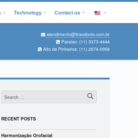
s
Technology
Contact us
atendimento@liraodonto.com.br
Paraíso:
(11) 3373-4444
Alto de Pinheiros:
(11) 2574-0958
Search for:
RECENT POSTS
Harmonização Orofacial