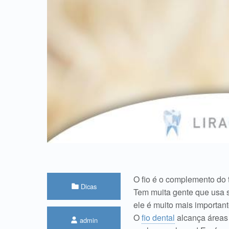
O fio é o complemento do 
Categorized in:
Dicas
Tem muita gente que usa s
ele é muito mais important
Written by:
O
fio dental
alcança áreas
admin