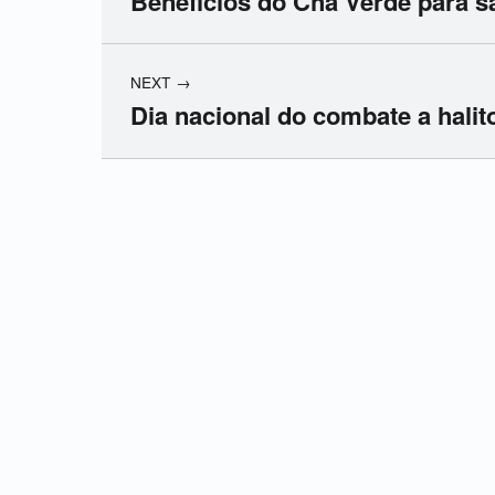
Benefícios do Chá Verde para s
NEXT
Dia nacional do combate a halit
Skip back to main navigation