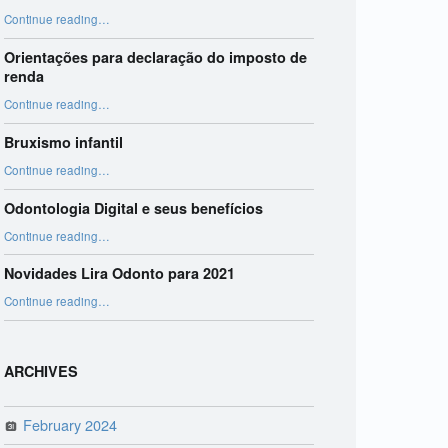
“Harmonização Orofacial”
Continue reading
…
Orientações para declaração do imposto de
renda
“Orientações para declaração do imposto de renda”
Continue reading
…
Bruxismo infantil
“Bruxismo infantil”
Continue reading
…
Odontologia Digital e seus benefícios
“Odontologia Digital e seus benefícios”
Continue reading
…
Novidades Lira Odonto para 2021
“Novidades Lira Odonto para 2021”
Continue reading
…
ARCHIVES
February 2024