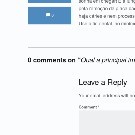
sonha em chegar! E a funç
pela remoção da placa ba
Comments:
Comments:
0
haja cáries e nem process
Use o fio dental, no míni
0 comments on “
Qual a principal i
Add yours →
Leave a Reply
Your email address will no
Comment
*