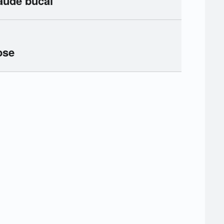
aúde bucal
ose