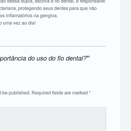
ão dessa dupla, escova e fio dental, é responsável
cteriana, protegendo seus dentes para que não
os inflamatórios na gengiva.
mo uma vez ao dia!
mportância do uso do fio dental?
”
t be published.
Required fields are marked
*