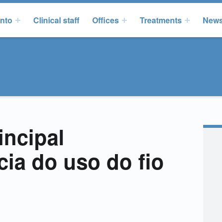
onto
Clinical staff
Offices
Treatments
New
incipal
ia do uso do fio