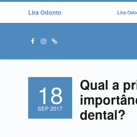
Lira Odonto
Lira Od
Facebook LiraOdonto
Instagram LiraOdonto
Site LiraOdonto
Qual a pr
18
POSTED ON:
importânc
SEP
2017
dental?