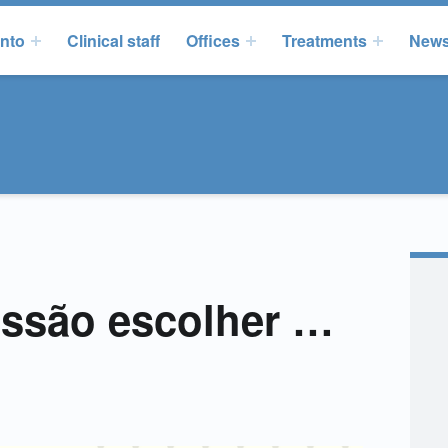
onto
Clinical staff
Offices
Treatments
New
issão escolher …