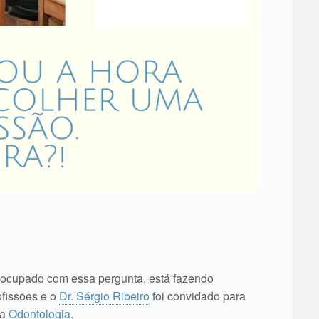
eocupado com essa pergunta, está fazendo
ofissões e o
Dr. Sérgio Ribeiro
foi convidado para
 a
Odontologia
.