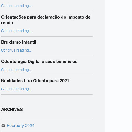
“Harmonização Orofacial”
Continue reading
…
Orientações para declaração do imposto de
renda
“Orientações para declaração do imposto de renda”
Continue reading
…
Bruxismo infantil
“Bruxismo infantil”
Continue reading
…
Odontologia Digital e seus benefícios
“Odontologia Digital e seus benefícios”
Continue reading
…
Novidades Lira Odonto para 2021
“Novidades Lira Odonto para 2021”
Continue reading
…
ARCHIVES
February 2024