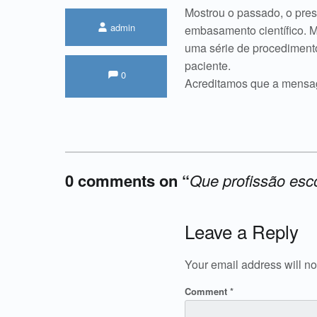
Mostrou o passado, o pres
Written by:
admin
embasamento científico. 
uma série de procedimento
paciente.
Comments:
Comments:
0
Acreditamos que a mensage
0 comments on “
Que profissão esc
Add yours →
Leave a Reply
Your email address will no
Comment
*