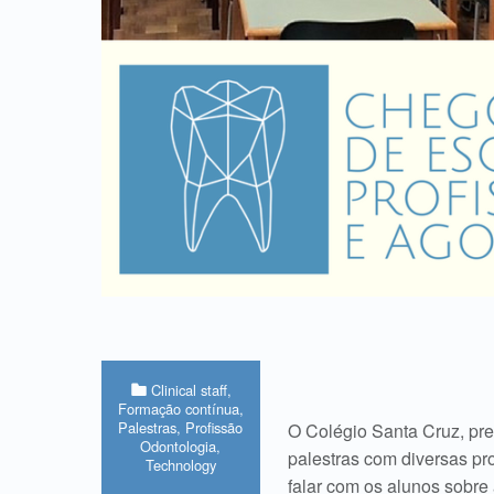
Categorized in:
Clinical staff
,
Formação contínua
,
Palestras
,
Profissão
O Colégio Santa Cruz, pr
Odontologia
,
palestras com diversas pr
Technology
falar com os alunos sobre