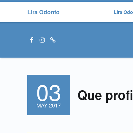
Lira Odonto
Lira Od
Facebook LiraOdonto
Instagram LiraOdonto
Site LiraOdonto
03
POSTED ON:
Que prof
MAY
2017