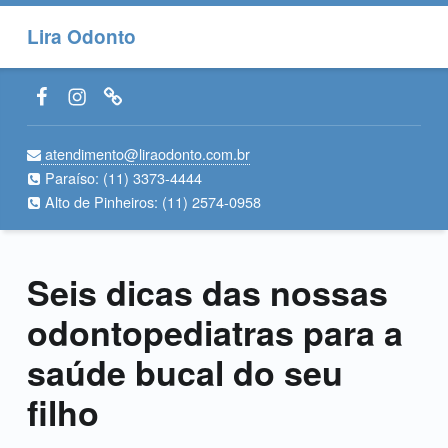
Lira Odonto
Facebook LiraOdonto
Instagram LiraOdonto
Site LiraOdonto
atendimento@liraodonto.com.br
Paraíso:
(11) 3373-4444
Alto de Pinheiros:
(11) 2574-0958
Seis dicas das nossas
odontopediatras para a
saúde bucal do seu
filho