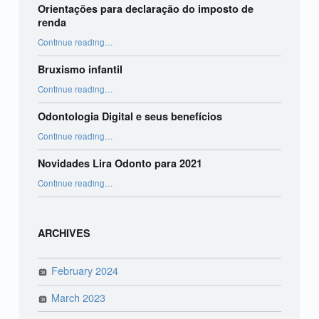
Orientações para declaração do imposto de
renda
“Orientações para declaração do imposto de renda”
Continue reading
…
Bruxismo infantil
“Bruxismo infantil”
Continue reading
…
Odontologia Digital e seus benefícios
“Odontologia Digital e seus benefícios”
Continue reading
…
Novidades Lira Odonto para 2021
“Novidades Lira Odonto para 2021”
Continue reading
…
ARCHIVES
February 2024
March 2023