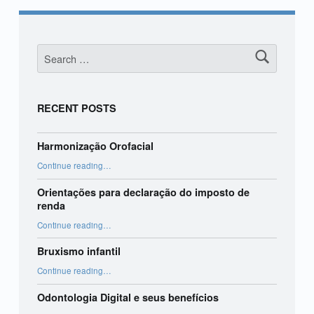
Search for:
RECENT POSTS
Harmonização Orofacial
“Harmonização Orofacial”
Continue reading
…
Orientações para declaração do imposto de
renda
“Orientações para declaração do imposto de renda”
Continue reading
…
Bruxismo infantil
“Bruxismo infantil”
Continue reading
…
Odontologia Digital e seus benefícios
“Odontologia Digital e seus benefícios”