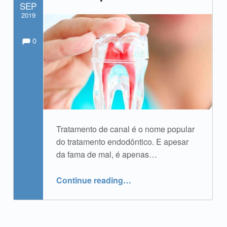
SEP
2019
Comments:
Comments:
Written by:
admin
0
Tratamento de canal é o nome popular
do tratamento endodôntico. E apesar
da fama de mal, é apenas…
“Tratamento de Canal e suas etapas”
Continue reading
…