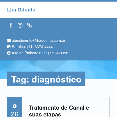
Lira Odonto
Facebook LiraOdonto
Instagram LiraOdonto
Site LiraOdonto
atendimento@liraodonto.com.br
Paraíso:
(11) 3373-4444
Alto de Pinheiros:
(11) 2574-0958
Tag:
diagnóstico
Tratamento de Canal e
POSTED ON:
26
suas etapas