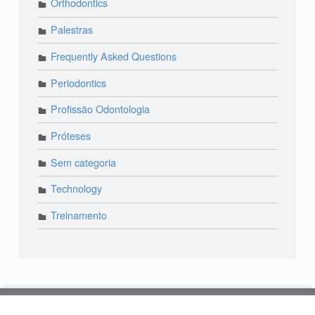
Orthodontics
Palestras
Frequently Asked Questions
Periodontics
Profissão Odontologia
Próteses
Sem categoria
Technology
Treinamento
© 2018 Lira Odonto | Paraíso: (11) 3373-4444 | Alto