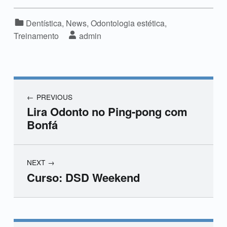
Categorized in:
Dentística
,
News
,
Odontologia estética
,
Written by:
Treinamento
admin
PREVIOUS
Lira Odonto no Ping-pong com
Bonfá
NEXT
Curso: DSD Weekend
Skip back to main navigation