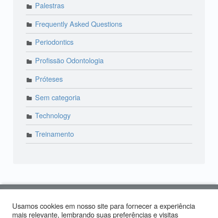
Palestras
Frequently Asked Questions
Periodontics
Profissão Odontologia
Próteses
Sem categoria
Technology
Treinamento
© 2018 Lira Odonto | Paraíso: (11) 3373-4444 | Alto
Usamos cookies em nosso site para fornecer a experiência
de Pinheiros: (11) 2574-0958 | Produzido por:
Tiago
mais relevante, lembrando suas preferências e visitas