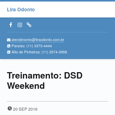
Lira Odonto
Facebook LiraOdonto
Instagram LiraOdonto
Site LiraOdonto
atendimento@liraodonto.com.br
Paraíso:
(11) 3373-4444
Alto de Pinheiros:
(11) 2574-0958
Treinamento: DSD
Weekend
POSTED ON:
20
SEP
2016