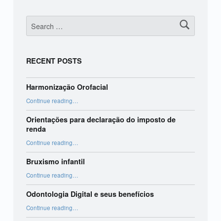
Search for:
RECENT POSTS
Harmonização Orofacial
“Harmonização Orofacial”
Continue reading
…
Orientações para declaração do imposto de
renda
“Orientações para declaração do imposto de renda”
Continue reading
…
Bruxismo infantil
“Bruxismo infantil”
Continue reading
…
Odontologia Digital e seus benefícios
“Odontologia Digital e seus benefícios”
Continue reading
…