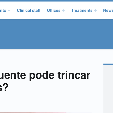
onto
Clinical staff
Offices
Treatments
New
uente pode trincar
s?