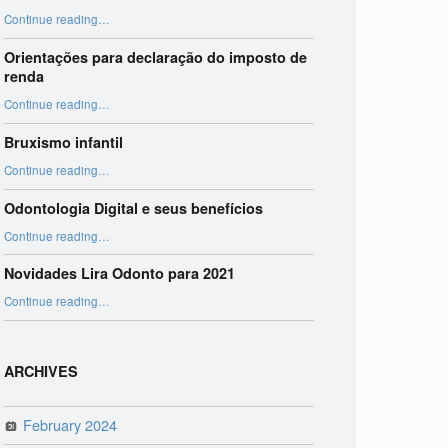
“Harmonização Orofacial”
Continue reading
…
Orientações para declaração do imposto de
renda
“Orientações para declaração do imposto de renda”
Continue reading
…
Bruxismo infantil
“Bruxismo infantil”
Continue reading
…
Odontologia Digital e seus benefícios
“Odontologia Digital e seus benefícios”
Continue reading
…
Novidades Lira Odonto para 2021
“Novidades Lira Odonto para 2021”
Continue reading
…
ARCHIVES
February 2024