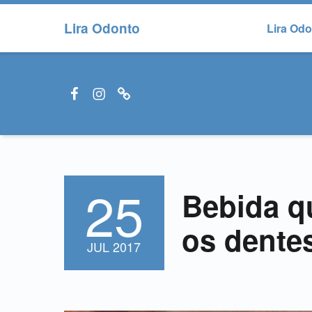
Lira Odonto
Lira Od
Facebook LiraOdonto
Instagram LiraOdonto
Site LiraOdonto
25
POSTED ON:
Bebida q
os dente
JUL
2017