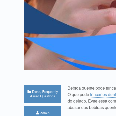
Bebida quente pode trinca
Categorized in:
Dicas
,
Frequently
O que pode
trincar os den
Asked Questions
do gelado. Evite essa com
abusar das bebidas quent
Written by:
admin