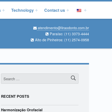
s
Technology
Contact us
atendimento@liraodonto.com.br
Paraíso:
(11) 3373-4444
Alto de Pinheiros:
(11) 2574-0958
Search for:
RECENT POSTS
Harmonização Orofacial