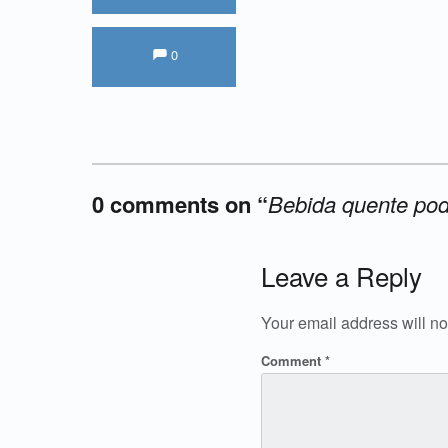
Comments:
Comments:
0
0 comments on “
Bebida quente pod
Add yours →
Leave a Reply
Your email address will no
Comment
*