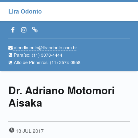
Lira Odonto
Facebook LiraOdonto
Instagram LiraOdonto
Site LiraOdonto
atendimento@liraodonto.com.br
Paraíso:
(11) 3373-4444
Alto de Pinheiros:
(11) 2574-0958
Dr. Adriano Motomori
Aisaka
POSTED ON:
13
JUL
2017