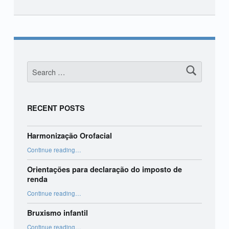
Skip back to main navigation
Search for:
RECENT POSTS
Harmonização Orofacial
“Harmonização Orofacial”
Continue reading
…
Orientações para declaração do imposto de
renda
“Orientações para declaração do imposto de renda”
Continue reading
…
Bruxismo infantil
“Bruxismo infantil”
Continue reading
…