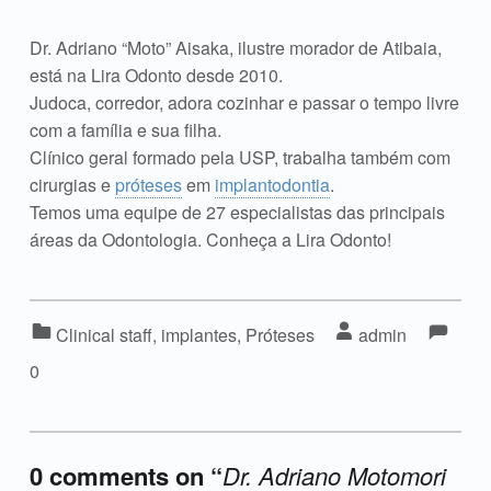
Dr. Adriano “Moto” Aisaka, ilustre morador de Atibaia,
está na Lira Odonto desde 2010.
Judoca, corredor, adora cozinhar e passar o tempo livre
com a família e sua filha.
Clínico geral formado pela USP, trabalha também com
cirurgias e
próteses
em
implantodontia
.
Temos uma equipe de 27 especialistas das principais
áreas da Odontologia. Conheça a Lira Odonto!
Co
Commen
Categorized in:
Written by:
Clinical staff
,
implantes
,
Próteses
admin
0
0 comments on “
Dr. Adriano Motomori