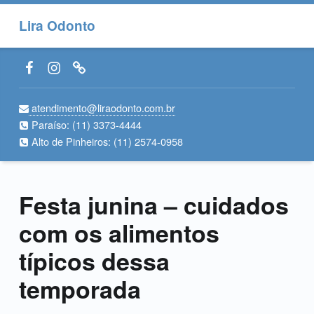
Lira Odonto
Facebook LiraOdonto
Instagram LiraOdonto
Site LiraOdonto
atendimento@liraodonto.com.br
Paraíso:
(11) 3373-4444
Alto de Pinheiros:
(11) 2574-0958
Festa junina – cuidados
com os alimentos
típicos dessa
temporada