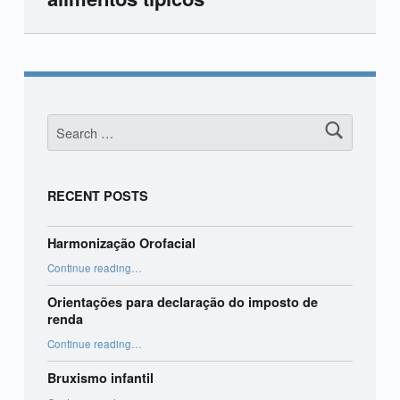
Skip back to main navigation
Search for:
RECENT POSTS
Harmonização Orofacial
“Harmonização Orofacial”
Continue reading
…
Orientações para declaração do imposto de
renda
“Orientações para declaração do imposto de renda”
Continue reading
…
Bruxismo infantil
“Bruxismo infantil”