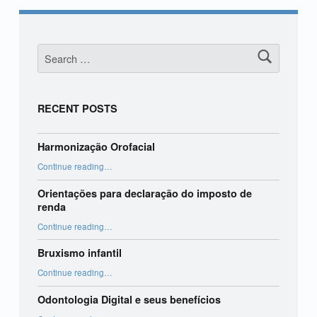
Search for:
RECENT POSTS
Harmonização Orofacial
“Harmonização Orofacial”
Continue reading
…
Orientações para declaração do imposto de
renda
“Orientações para declaração do imposto de renda”
Continue reading
…
Bruxismo infantil
“Bruxismo infantil”
Continue reading
…
Odontologia Digital e seus benefícios
“Odontologia Digital e seus benefícios”