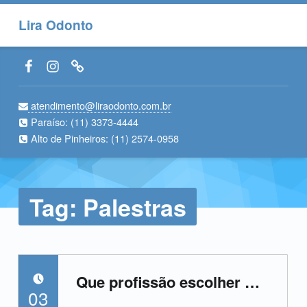
Lira Odonto
Facebook LiraOdonto
Instagram LiraOdonto
Site LiraOdonto
atendimento@liraodonto.com.br
Paraíso:
(11) 3373-4444
Alto de Pinheiros:
(11) 2574-0958
Tag:
Palestras
Que profissão escolher …
POSTED ON:
03