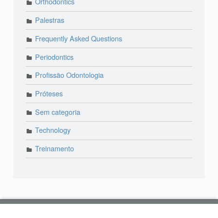
Orthodontics
Palestras
Frequently Asked Questions
Periodontics
Profissão Odontologia
Próteses
Sem categoria
Technology
Treinamento
© 2018 Lira Odonto | Paraíso: (11) 3373-4444 | Alto