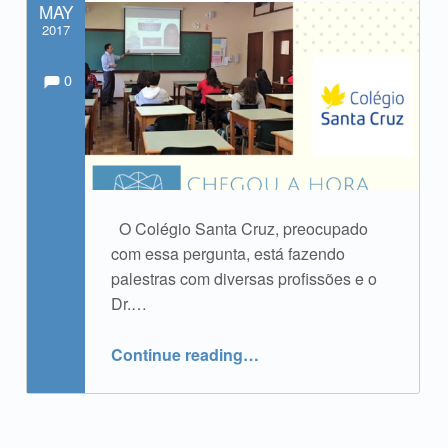
MAY
2017
Comments:
Comments:
Written by:
admin
0
O Colégio Santa Cruz, preocupado
com essa pergunta, está fazendo
palestras com diversas profissões e o
Dr.…
“Que profissão escolher …”
Continue reading
…