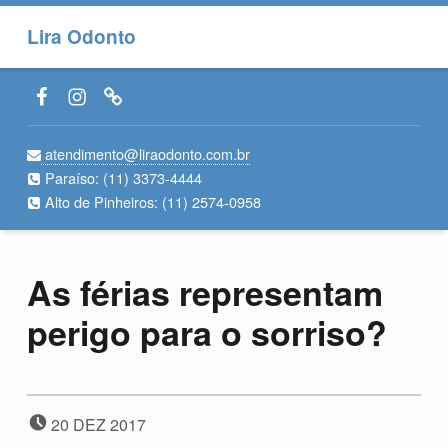
Lira Odonto
Facebook LiraOdonto
Instagram LiraOdonto
Site LiraOdonto
atendimento@liraodonto.com.br
Paraíso:
(11) 3373-4444
Alto de Pinheiros:
(11) 2574-0958
As férias representam
perigo para o sorriso?
POSTADO EM:
20
DEZ
2017