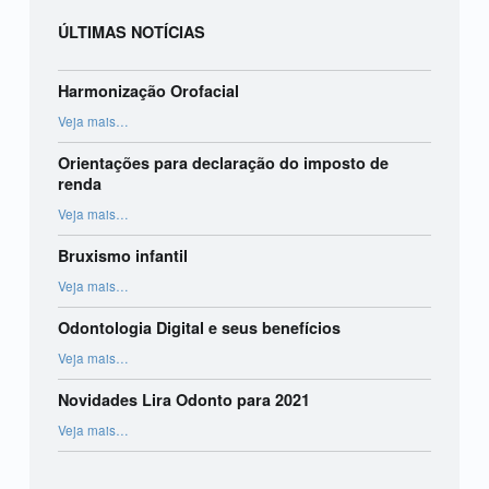
ÚLTIMAS NOTÍCIAS
Harmonização Orofacial
“Harmonização Orofacial”
Veja mais
…
Orientações para declaração do imposto de
renda
“Orientações para declaração do imposto de renda”
Veja mais
…
Bruxismo infantil
“Bruxismo infantil”
Veja mais
…
Odontologia Digital e seus benefícios
“Odontologia Digital e seus benefícios”
Veja mais
…
Novidades Lira Odonto para 2021
“Novidades Lira Odonto para 2021”
Veja mais
…