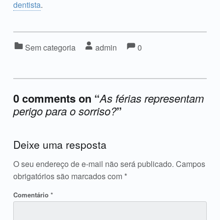
dentista
.
Comments:
Comentários:
Categorizado em:
Escrito por:
Sem categoria
admin
0
0 comments on “
As férias representam
perigo para o sorriso?
”
Acrescente o seu comentário ↓
Deixe uma resposta
O seu endereço de e-mail não será publicado.
Campos
obrigatórios são marcados com
*
Comentário
*