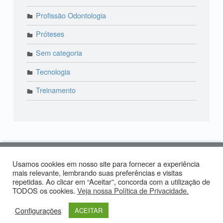
Profissão Odontologia
Próteses
Sem categoria
Tecnologia
Treinamento
© 2018 Lira Odonto | Paraíso: (11) 3373-4444 | Alto
Usamos cookies em nosso site para fornecer a experiência
de Pinheiros: (11) 2574-0958 | Produzido por:
mais relevante, lembrando suas preferências e visitas
Tiago
repetidas. Ao clicar em “Aceitar”, concorda com a utilização de
Carvalho
TODOS os cookies.
Veja nossa Política de Privacidade.
Facebook LiraOdonto
Instagram LiraOdonto
Site LiraOdonto
Voltar ao topo ↑
Configurações
ACEITAR
Menu