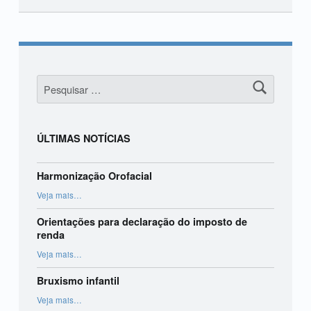
Skip back to main navigation
Pesquisar por:
ÚLTIMAS NOTÍCIAS
Harmonização Orofacial
“Harmonização Orofacial”
Veja mais
…
Orientações para declaração do imposto de
renda
“Orientações para declaração do imposto de renda”
Veja mais
…
Bruxismo infantil
“Bruxismo infantil”
Veja mais
…