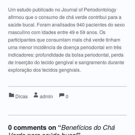
Um estudo publicado no Journal of Periodontology
afirmou que o consumo de chá verde contribui para a
saúde bucal. Foram analisados 940 pacientes do sexo
masculino com idades entre 49 e 59 anos. Os
participantes que consumiam mais chá verde tinham
uma menor incidência de doença periodontal em três
indicadores: profundidade da bolsa periodontal, perda
de inserção do tecido gengival e sangramento durante
exploração dos tecidos gengivais.
Comments:
Comentários:
Categorizado em:
Escrito por:
Dicas
admin
0
0 comments on “
Benefícios do Chá
Verde para saúde bucal
”