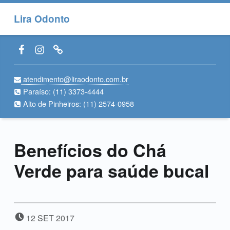
Lira Odonto
Facebook LiraOdonto
Instagram LiraOdonto
Site LiraOdonto
atendimento@liraodonto.com.br
Paraíso:
(11) 3373-4444
Alto de Pinheiros:
(11) 2574-0958
Benefícios do Chá
Verde para saúde bucal
POSTADO EM:
12
SET
2017