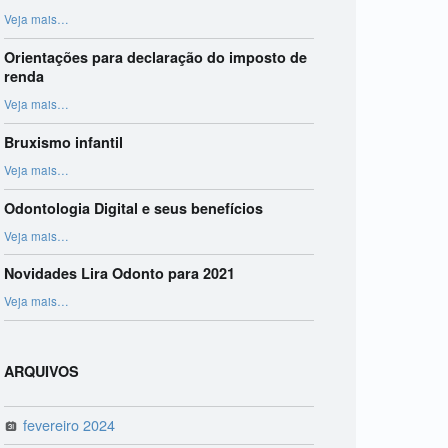
“Harmonização Orofacial”
Veja mais
…
Orientações para declaração do imposto de
renda
“Orientações para declaração do imposto de renda”
Veja mais
…
Bruxismo infantil
“Bruxismo infantil”
Veja mais
…
Odontologia Digital e seus benefícios
“Odontologia Digital e seus benefícios”
Veja mais
…
Novidades Lira Odonto para 2021
“Novidades Lira Odonto para 2021”
Veja mais
…
ARQUIVOS
fevereiro 2024