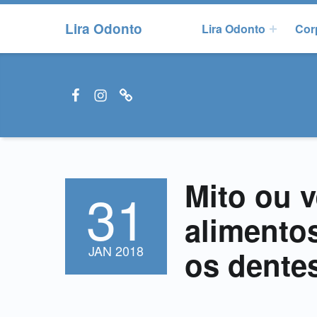
Lira Odonto
Lira Odonto
Cor
Facebook LiraOdonto
Instagram LiraOdonto
Site LiraOdonto
Mito ou 
31
POSTADO EM:
alimento
JAN
2018
os dente