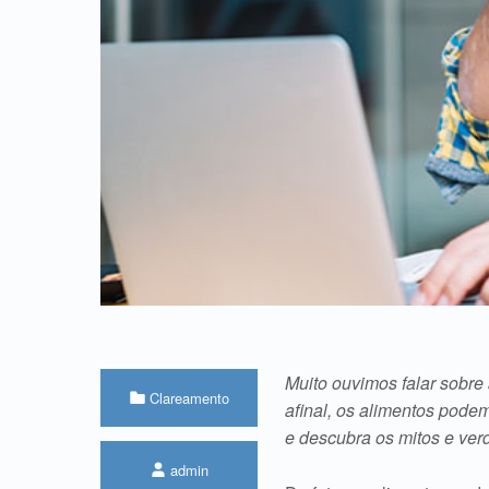
Muito ouvimos falar sobr
Categorizado em:
Clareamento
afinal, os alimentos pod
e descubra os mitos e ve
Escrito por:
admin