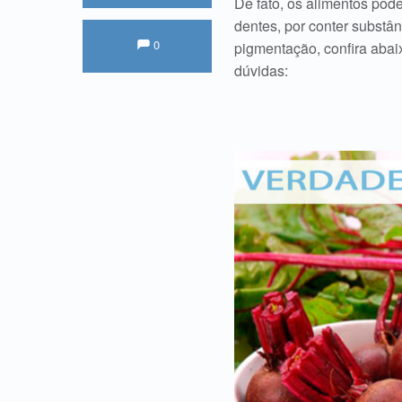
De fato, os alimentos po
dentes, por conter substâ
Comments:
Comentários:
0
pigmentação, confira abai
dúvidas: