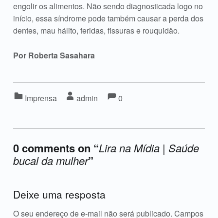
engolir os alimentos. Não sendo diagnosticada logo no
início, essa síndrome pode também causar a perda dos
dentes, mau hálito, feridas, fissuras e rouquidão.
Por Roberta Sasahara
Comments:
Comentários:
Categorizado em:
Escrito por:
Imprensa
admin
0
0 comments on “
Lira na Mídia | Saúde
bucal da mulher
”
Acrescente o seu comentário ↓
Deixe uma resposta
O seu endereço de e-mail não será publicado.
Campos