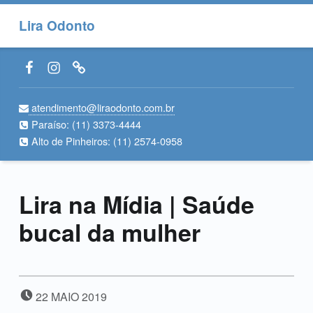
Lira Odonto
Facebook LiraOdonto
Instagram LiraOdonto
Site LiraOdonto
atendimento@liraodonto.com.br
Paraíso:
(11) 3373-4444
Alto de Pinheiros:
(11) 2574-0958
Lira na Mídia | Saúde
bucal da mulher
POSTADO EM:
22
MAIO
2019