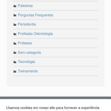
Palestras
Perguntas Frequentes
Periodontia
Profissão Odontologia
Próteses
Sem categoria
Tecnologia
Treinamento
© 2018 Lira Odonto | Paraíso: (11) 3373-4444 | Alto
Usamos cookies em nosso site para fornecer a experiência