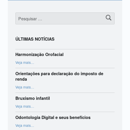
Pesquisar por:
ÚLTIMAS NOTÍCIAS
Harmonização Orofacial
“Harmonização Orofacial”
Veja mais
…
Orientações para declaração do imposto de
renda
“Orientações para declaração do imposto de renda”
Veja mais
…
Bruxismo infantil
“Bruxismo infantil”
Veja mais
…
Odontologia Digital e seus benefícios
“Odontologia Digital e seus benefícios”
Veja mais
…