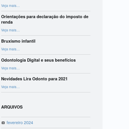
“Harmonização Orofacial”
Veja mais
…
Orientações para declaração do imposto de
renda
“Orientações para declaração do imposto de renda”
Veja mais
…
Bruxismo infantil
“Bruxismo infantil”
Veja mais
…
Odontologia Digital e seus benefícios
“Odontologia Digital e seus benefícios”
Veja mais
…
Novidades Lira Odonto para 2021
“Novidades Lira Odonto para 2021”
Veja mais
…
ARQUIVOS
fevereiro 2024