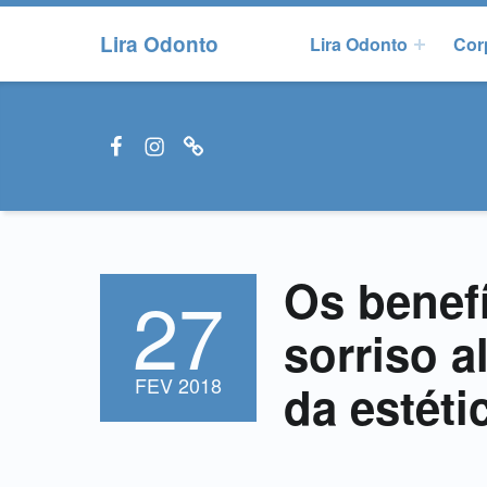
Lira Odonto
Lira Odonto
Cor
Facebook LiraOdonto
Instagram LiraOdonto
Site LiraOdonto
Os benef
27
POSTADO EM:
sorriso a
FEV
2018
da estéti