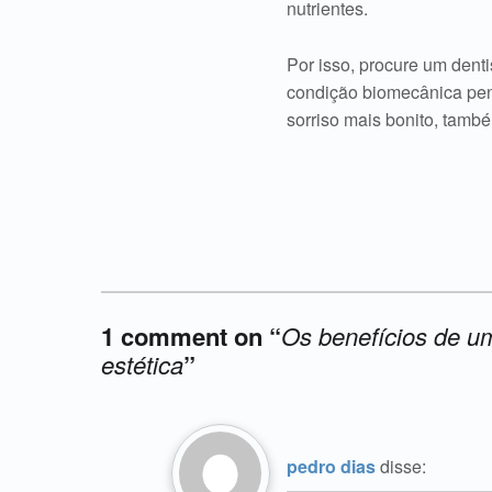
nutrientes.
Por isso, procure um dent
condição biomecânica pen
sorriso mais bonito, tamb
1 comment on “
Os benefícios de um
estética
”
Acrescente o seu comentário ↓
pedro dias
disse: