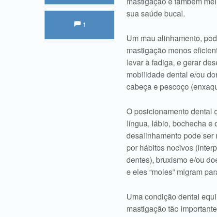
mastigação e também mel
sua saúde bucal.
Comments:
Comentários:
1
Um mau alinhamento, pode 
mastigação menos eficien
levar à fadiga, e gerar d
mobilidade dental e/ou dor
cabeça e pescoço (enxaq
O posicionamento dental o
língua, lábio, bochecha e 
desalinhamento pode ser m
por hábitos nocivos (inter
dentes), bruxismo e/ou do
e eles “moles” migram par
Uma condição dental equil
mastigação tão importante