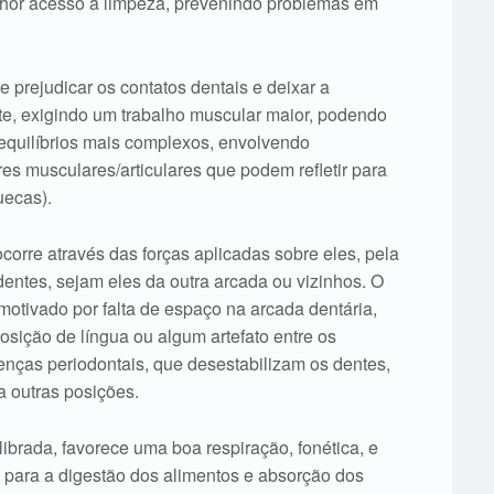
hor acesso à limpeza, prevenindo problemas em
prejudicar os contatos dentais e deixar a
te, exigindo um trabalho muscular maior, podendo
esequilíbrios mais complexos, envolvendo
es musculares/articulares que podem refletir para
uecas).
corre através das forças aplicadas sobre eles, pela
dentes, sejam eles da outra arcada ou vizinhos. O
otivado por falta de espaço na arcada dentária,
posição de língua ou algum artefato entre os
enças periodontais, que desestabilizam os dentes,
a outras posições.
ibrada, favorece uma boa respiração, fonética, e
 para a digestão dos alimentos e absorção dos