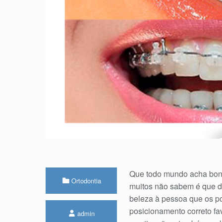
Que todo mundo acha boni
Categorizado em:
Ortodontia
muitos não sabem é que d
beleza à pessoa que os po
Escrito por:
posicionamento correto fa
admin