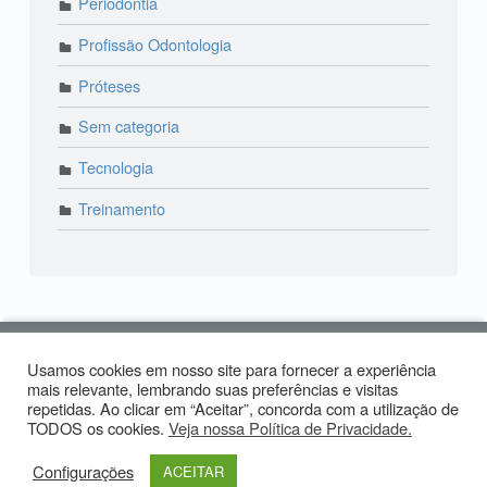
Periodontia
Profissão Odontologia
Próteses
Sem categoria
Tecnologia
Treinamento
© 2018 Lira Odonto | Paraíso: (11) 3373-4444 | Alto
Usamos cookies em nosso site para fornecer a experiência
de Pinheiros: (11) 2574-0958 | Produzido por:
Tiago
mais relevante, lembrando suas preferências e visitas
repetidas. Ao clicar em “Aceitar”, concorda com a utilização de
Carvalho
TODOS os cookies.
Veja nossa Política de Privacidade.
Facebook LiraOdonto
Instagram LiraOdonto
Site LiraOdonto
Voltar ao topo ↑
Configurações
ACEITAR