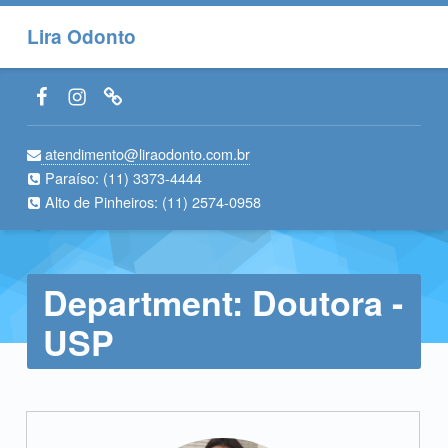
Lira Odonto
Facebook LiraOdonto
Instagram LiraOdonto
Site LiraOdonto
atendimento@liraodonto.com.br
Paraíso:
(11) 3373-4444
Alto de Pinheiros:
(11) 2574-0958
Department:
Doutora -
USP