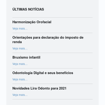
ÚLTIMAS NOTÍCIAS
Harmonização Orofacial
“Harmonização Orofacial”
Veja mais
…
Orientações para declaração do imposto de
renda
“Orientações para declaração do imposto de renda”
Veja mais
…
Bruxismo infantil
“Bruxismo infantil”
Veja mais
…
Odontologia Digital e seus benefícios
“Odontologia Digital e seus benefícios”
Veja mais
…
Novidades Lira Odonto para 2021
“Novidades Lira Odonto para 2021”
Veja mais
…