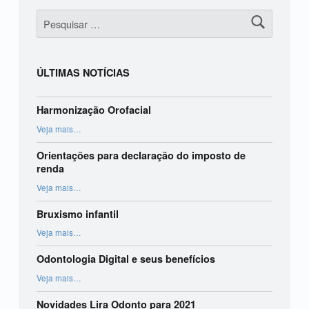
Pesquisar por:
ÚLTIMAS NOTÍCIAS
Harmonização Orofacial
“Harmonização Orofacial”
Veja mais
…
Orientações para declaração do imposto de
renda
“Orientações para declaração do imposto de renda”
Veja mais
…
Bruxismo infantil
“Bruxismo infantil”
Veja mais
…
Odontologia Digital e seus benefícios
“Odontologia Digital e seus benefícios”
Veja mais
…
Novidades Lira Odonto para 2021