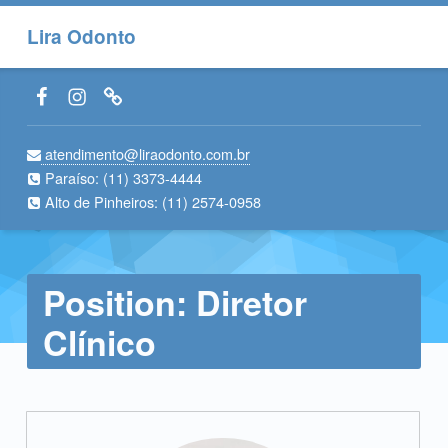
Lira Odonto
Facebook LiraOdonto
Instagram LiraOdonto
Site LiraOdonto
atendimento@liraodonto.com.br
Paraíso:
(11) 3373-4444
Alto de Pinheiros:
(11) 2574-0958
Position:
Diretor
Clínico