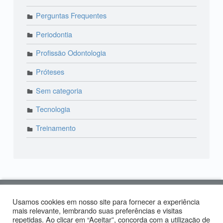
Perguntas Frequentes
Periodontia
Profissão Odontologia
Próteses
Sem categoria
Tecnologia
Treinamento
© 2018 Lira Odonto | Paraíso: (11) 3373-4444 | Alto
Usamos cookies em nosso site para fornecer a experiência
de Pinheiros: (11) 2574-0958 | Produzido por:
mais relevante, lembrando suas preferências e visitas
Tiago
repetidas. Ao clicar em “Aceitar”, concorda com a utilização de
Carvalho